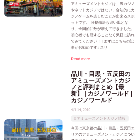
アミューズメントカジノは、裏カジノ
やネットカジノではない、合法的にカ
ジノゲームを楽しむことが出来るスポ
ットです。 IR整備法も追い風とな
り、全国的に数が増えて行きました。
初心者でも臆することなく気軽に訪れ
てみてください！ ↓まずはこちらの記
事がお勧めです↓ スリ
Read more
品川・目黒・五反田の
アミューズメントカジ
ノと評判まとめ【最
新】 | カジノワールド |
カジノワールド
4月 14, 2019
アミューズメントカジノ情報
今回は東京都の品川・目黒・五反田エ
リアのアミューズメントカジノについ