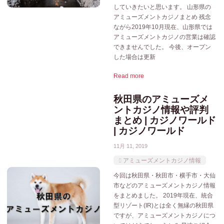
していきたいと思います。 山形県の
アミューズメントカジノまとめ 残念
ながら2019年10月現在、山形県では
アミューズメントカジノの営業は確認
できませんでした。 今後、オープン
した場合は更新
Read more
秋田県のアミューズメ
ントカジノ情報や評判
まとめ | カジノワールド
| カジノワールド
11月 11, 2019
アミューズメントカジノ情報
今回は秋田県・秋田市・横手市・大仙
市などのアミューズメントカジノ情報
をまとめました。 2019年現在、統合
型リゾート(IR)とは全く無縁の秋田県
ですが、アミューズメントカジノにつ