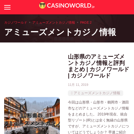
Search
カジノニュース
カジノワールド
アミューズメントカジノ情報
PAGE 2
アミューズメントカジノ情報
カジノゲームのルールや攻略法
カジノコラム
山形県のアミューズメ
ントカジノ情報と評判
世界のカジノ情報
まとめ | カジノワールド
| カジノワールド
全国アミューズメントカジノ一覧
11月 11, 2019
カジノ用語辞典
アミューズメントカジノ情報
今回は山形県・山形市・鶴岡市・酒田
市などのアミューズメントカジノ情報
をまとめました。 2019年現在、統合
型リゾート(IR)とは全く無縁の山形県
ですが、アミューズメントカジノにつ
いてはどうでしょうか？ 早速ご紹介