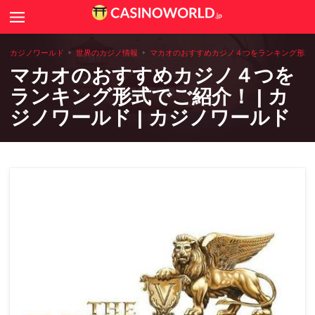
Search
カジノニュース
カジノワールド
世界のカジノ情報
マカオのおすすめカジノ４つをランキング形式でご
マカオのおすすめカジノ４つを
カジノゲームのルールや攻略法
ランキング形式でご紹介！ | カ
ジノワールド | カジノワールド
カジノコラム
世界のカジノ情報
全国アミューズメントカジノ一覧
カジノ用語辞典