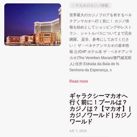
マカオのカジノ情報
世界最大のカジノフロアを有するベネ
チアンマカオへ行く前に！ カジノ情
報を始めとしてショッピングやレスト
ラン、シャトルバスについてまで完全
網羅。 是非、参考にしてみてくださ
い！ ザ・ベネチアンマカオの基本情
報 公式HP ホテル名 ザ・ベネチアンマ
カオ(The Venetian Macao/澳門威尼斯
人) 住所 Estrada da Baía de N.
Senhora da Esperança, s
Read more
ギャラクシーマカオへ
行く前に！プールは？
カジノは？【マカオ】 |
カジノワールド | カジノ
ワールド
4月 7, 2019