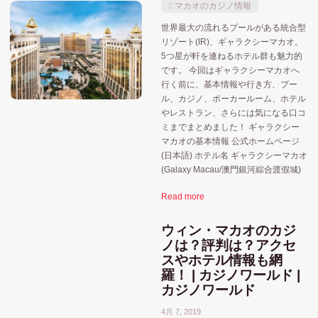
マカオのカジノ情報
世界最大の流れるプールがある統合型
リゾート(IR)、ギャラクシーマカオ。
5つ星が軒を連ねるホテル群も魅力的
です。 今回はギャラクシーマカオへ
行く前に、基本情報や行き方、プー
ル、カジノ、ポーカールーム、ホテル
やレストラン、さらには気になる口コ
ミまでまとめました！ ギャラクシー
マカオの基本情報 公式ホームページ
(日本語) ホテル名 ギャラクシーマカオ
(Galaxy Macau/澳門銀河綜合渡假城)
Read more
ウィン・マカオのカジ
ノは？評判は？アクセ
スやホテル情報も網
羅！ | カジノワールド |
カジノワールド
4月 7, 2019