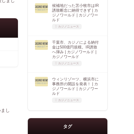
表しまし
候補地だった苫小牧市はIR
誘致断念に納得できず | カ
ジノワールド | カジノワー
ルド
カジノニュース
千葉市、カジノによる納付
金は500億円規模。IR誘致
へ弾み | カジノワールド |
カジノワールド
カジノニュース
ウィンリゾーツ、横浜市に
事務所の開設を発表！ | カ
ジノワールド | カジノワー
ルド
カジノニュース
ていまし
タグ