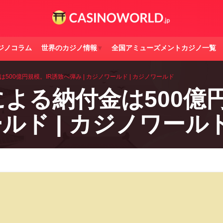
ジノコラム
世界のカジノ情報
全国アミューズメントカジノ一覧
00億円規模。IR誘致へ弾み | カジノワールド | カジノワールド
よる納付金は500億円
ールド | カジノワール