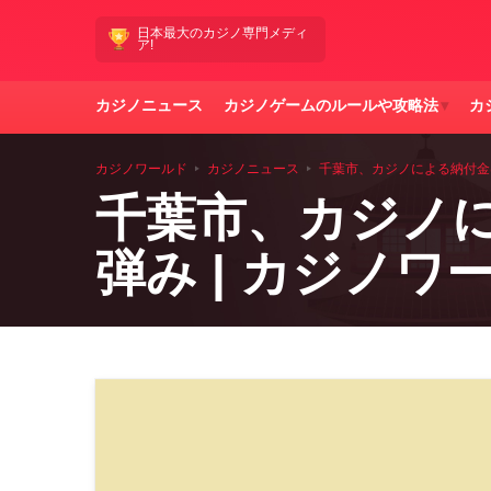
日本最大のカジノ専門メディ
ア!
カジノニュース
カジノゲームのルールや攻略法
カ
カジノワールド
カジノニュース
千葉市、カジノによる納付金は5
千葉市、カジノに
弾み | カジノワ