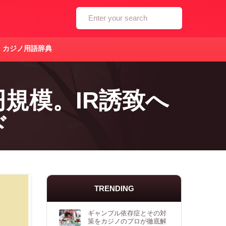
Search
カジノ用語辞典
規模。IR誘致へ
ド
TRENDING
ギャンブル依存症とその対
策をカジノのプロが徹底解