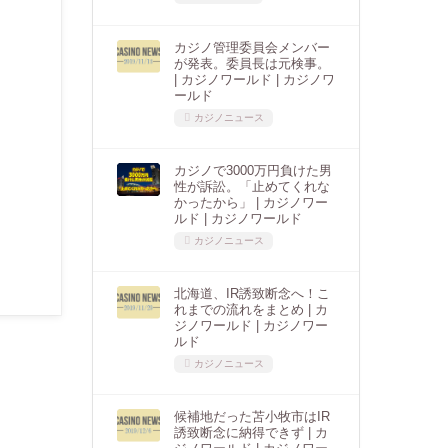
カジノ管理委員会メンバー
が発表。委員長は元検事。
| カジノワールド | カジノワ
ールド
カジノニュース
カジノで3000万円負けた男
性が訴訟。「止めてくれな
かったから」 | カジノワー
ルド | カジノワールド
カジノニュース
北海道、IR誘致断念へ！こ
れまでの流れをまとめ | カ
ジノワールド | カジノワー
ルド
カジノニュース
候補地だった苫小牧市はIR
！
誘致断念に納得できず | カ