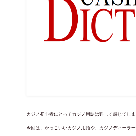
カジノ初心者にとってカジノ用語は難しく感じてしま
今回は、かっこいいカジノ用語や、カジノディーラー