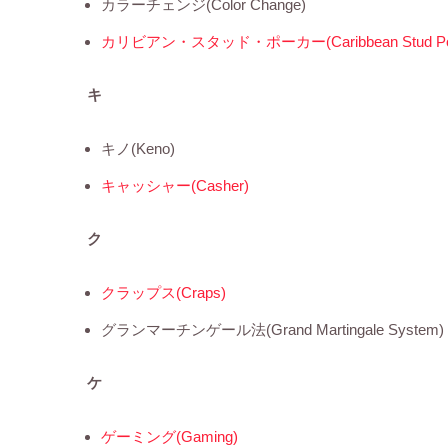
カラーチェンジ(Color Change)
カリビアン・スタッド・ポーカー(Caribbean Stud Po
キ
キノ(Keno)
キャッシャー(Casher)
ク
クラップス(Craps)
グランマーチンゲール法(Grand Martingale System)
ケ
ゲーミング(Gaming)