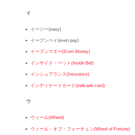
イ
イージー(easy)
イーブンペイ(even pay)
イーブンマネー(Even Money)
インサイド・ベット(Inside Bet)
インシュアランス(Insurance)
インディケードカード(indicade card)
ウ
ウィール(Wheel)
ウィール・オブ・フォーチュン(Wheel of Fortune)