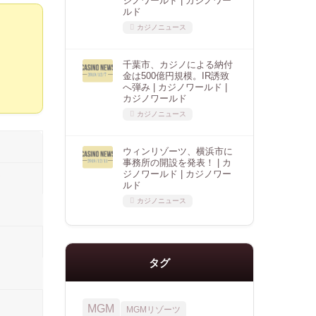
ジノワールド | カジノワー
ルド
カジノニュース
千葉市、カジノによる納付
金は500億円規模。IR誘致
へ弾み | カジノワールド |
カジノワールド
カジノニュース
ウィンリゾーツ、横浜市に
事務所の開設を発表！ | カ
ジノワールド | カジノワー
ア
ルド
カジノニュース
ウ
タグ
オ