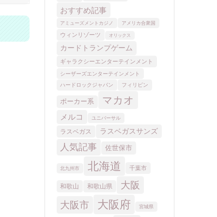
MGM
おすす
アミューズ
ウィンリ