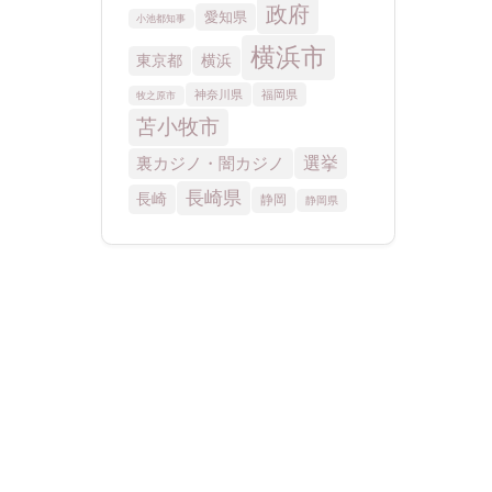
カード
ギャラク
シーザー
ハードロ
ポーカ
メルコ
ラスベガ
人気
北九州市
和歌山
大阪