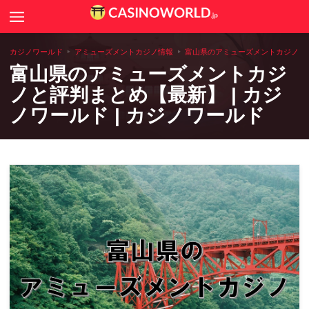
Search
カジノニュース
カジノワールド
アミューズメントカジノ情報
富山県のアミューズメントカジノと評判
富山県のアミューズメントカジ
カジノゲームのルールや攻略法
ノと評判まとめ【最新】 | カジ
ノワールド | カジノワールド
カジノコラム
世界のカジノ情報
全国アミューズメントカジノ一覧
カジノ用語辞典