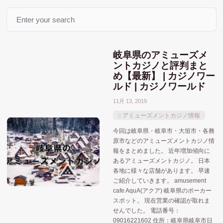
Search
おすすめ記事
MGM
MGMリゾーツ
ウィンリゾーツ
アミューズメントカジノ
アメリカ合衆国
岐阜県のアミューズメ
カードトランプゲーム
ギャラクシーエンターテイ
ントカジノと評判まと
シーザーズエンターテインメント
ハードロックジャパン
め【最新】 | カジノワー
ルド | カジノワールド
マカオ
メルコ
ポーカー系
ユニバーサル
11月 13, 2019
人気記事
ラスベガスサンズ
ラスベガス
アミューズメントカジノ情報
今回は岐阜県・岐阜市・大垣市・各務
北海道
佐世保市
和歌山
千葉市
原市などのアミューズメントカジノ情
北九州市
報をまとめました。 近年増加傾向に
大阪府
あるアミューズメントカジノ。 日本
大阪
大阪市
和歌山県
宮城県
各地に様々な店舗があります。 早速
ご紹介していきます。 amusement
横
政府
東京都
横浜
cafe AquA(アクア) 岐阜県のポーカー
愛知県
小池都知事
スポット。 現在営業の確認が取れま
せんでした。 電話番号：
苫小牧市
神奈川県
福岡県
牧之原市
09016221602 住所：岐阜県岐阜市日