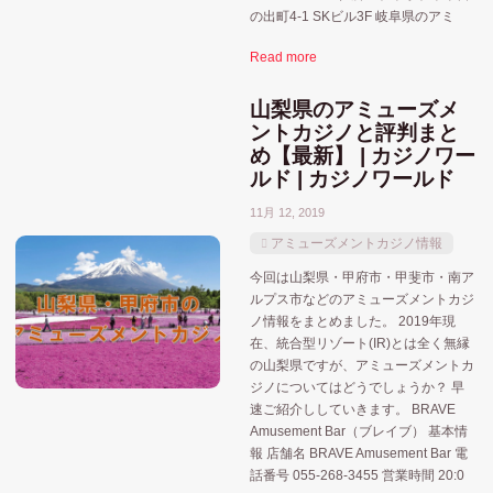
の出町4-1 SKビル3F 岐阜県のアミ
長崎県
裏カジノ・闇カジノ
選挙
長崎
Read more
静岡県
山梨県のアミューズメ
ントカジノと評判まと
め【最新】 | カジノワー
ルド | カジノワールド
11月 12, 2019
アミューズメントカジノ情報
今回は山梨県・甲府市・甲斐市・南ア
ルプス市などのアミューズメントカジ
ノ情報をまとめました。 2019年現
在、統合型リゾート(IR)とは全く無縁
の山梨県ですが、アミューズメントカ
ジノについてはどうでしょうか？ 早
速ご紹介ししていきます。 BRAVE
Amusement Bar（ブレイブ） 基本情
報 店舗名 BRAVE Amusement Bar 電
話番号 055-268-3455 営業時間 20:0