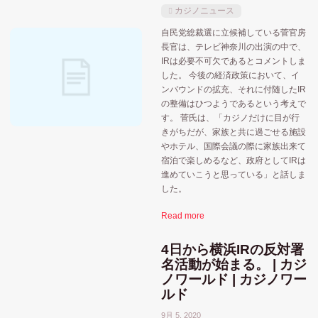
北海道
カジノニュース
佐世保市
和歌山
千葉市
北九州市
自民党総裁選に立候補している菅官房
大阪府
長官は、テレビ神奈川の出演の中で、
大阪
大阪市
和歌山県
宮城県
IRは必要不可欠であるとコメントしま
した。 今後の経済政策において、イ
横
政府
東京都
横浜
ンバウンドの拡充、それに付随したIR
愛知県
小池都知事
の整備はひつようであるという考えで
す。 菅氏は、「カジノだけに目が行
苫小牧市
神奈川県
福岡県
牧之原市
きがちだが、家族と共に過ごせる施設
やホテル、国際会議の際に家族出来て
長崎県
裏カジノ・闇カジノ
選挙
長崎
宿泊で楽しめるなど、政府としてIRは
進めていこうと思っている」と話しま
静岡県
した。
Read more
4日から横浜IRの反対署
名活動が始まる。 | カジ
ノワールド | カジノワー
ルド
9月 5, 2020