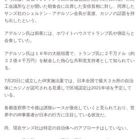
工会議所などが開いた朝食会に出席した安倍首相に対し、同席した
サンズ社のシェルドン・アデルソン会長が直接、カジノの話題を持
ち出したという。
アデルソン氏は前夜には、ホワイトハウスでトランプ氏や側近らと
会食していた。
アデルソン氏は１６年の大統領選で、トランプ氏に２千万ドル（約
２２億４千万円）を献金した熱心な共和党支持者として知られてい
る。
7月20日に成立したIR実施法案では、日本全国で最大３カ所の自治
体にカジノが認可される見通しで区域認定は2021年頃を予定して
いる。
各都道府県で今後は誘致レースが激化していくと見られており、世
界中のIR事業者が日本の行方に注目している状況だ。
尚、現在サンズ社は特定の自治体へのアプローチはしていない。