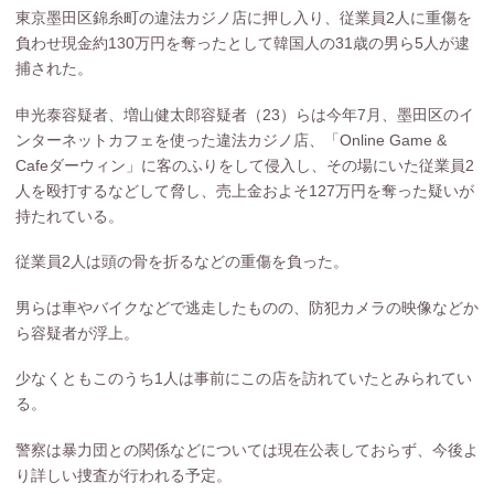
東京墨田区錦糸町の違法カジノ店に押し入り、従業員2人に重傷を
負わせ現金約130万円を奪ったとして韓国人の31歳の男ら5人が逮
捕された。
申光泰容疑者、増山健太郎容疑者（23）らは今年7月、墨田区のイ
ンターネットカフェを使った違法カジノ店、「Online Game &
Cafeダーウィン」に客のふりをして侵入し、その場にいた従業員2
人を殴打するなどして脅し、売上金およそ127万円を奪った疑いが
持たれている。
従業員2人は頭の骨を折るなどの重傷を負った。
男らは車やバイクなどで逃走したものの、防犯カメラの映像などか
ら容疑者が浮上。
少なくともこのうち1人は事前にこの店を訪れていたとみられてい
る。
警察は暴力団との関係などについては現在公表しておらず、今後よ
り詳しい捜査が行われる予定。