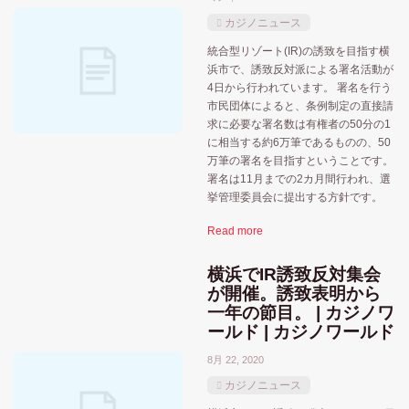
カジノニュース
統合型リゾート(IR)の誘致を目指す横
浜市で、誘致反対派による署名活動が
4日から行われています。 署名を行う
市民団体によると、条例制定の直接請
求に必要な署名数は有権者の50分の1
に相当する約6万筆であるものの、50
万筆の署名を目指すということです。
署名は11月までの2カ月間行われ、選
挙管理委員会に提出する方針です。
Read more
横浜でIR誘致反対集会
が開催。誘致表明から
一年の節目。 | カジノワ
ールド | カジノワールド
8月 22, 2020
カジノニュース