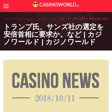
Search
カジノニュース
カジノワールド
カジノニュース
トランプ氏、サンズ社の選定を安倍首相に要求か。な
トランプ氏、サンズ社の選定を
カジノゲームのルールや攻略法
安倍首相に要求か。など | カジ
ノワールド | カジノワールド
カジノコラム
世界のカジノ情報
全国アミューズメントカジノ一覧
カジノ用語辞典