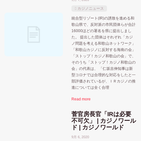
カジノニュース
統合型リゾート(IR)の誘致を進める和
歌山県で、反対派の市民団体らが合計
16000ほどの署名を県に提出しまし
た。 提出した団体はそれぞれ「カジ
ノ問題を考える和歌山ネットワーク」
「和歌山カジノに反対する海南の会」
「ストップ！カジノ和歌山の会」で、
そのうち「ストップ！カジノ和歌山の
会」の代表は、 「仁坂吉伸知事は新
おすすめ記事
MGM
MGMリゾーツ
型コロナでは合理的な対応をしたと一
部評価されているが、ＩＲカジノの推
ウィンリゾーツ
アミューズメントカジノ
アメリカ合衆国
進については全く合理
カードトランプゲーム
ギャラクシーエンターテイ
Read more
シーザーズエンターテインメント
ハードロックジャパン
菅官房長官「IRは必要
マカオ
メルコ
ポーカー系
不可欠」 | カジノワール
ユニバーサル
ド | カジノワールド
人気記事
ラスベガスサンズ
ラスベガス
9月 6, 2020