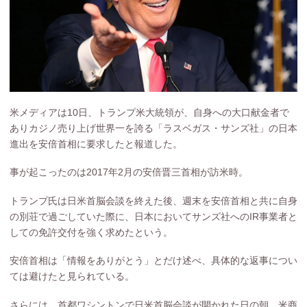
米メディアは10日、トランプ米大統領が、自身への大口献金者で
ありカジノ売り上げ世界一を誇る「ラスベガス・サンズ社」の日本
進出を安倍首相に要求したと報道した。
事が起こったのは2017年2月の安倍晋三首相が訪米時。
トランプ氏は日米首脳会談を終えた後、週末を安倍首相と共に自身
の別荘で過ごしていた際に、日本においてサンズ社へのIR事業者と
しての免許交付を強く求めたという。
安倍首相は「情報をありがとう」とだけ述べ、具体的な返事につい
ては避けたと見られている。
さらには、首都ワシントンで日米首脳会談が開かれた日の朝、米商