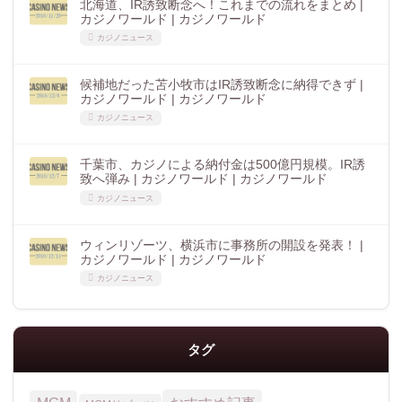
北海道、IR誘致断念へ！これまでの流れをまとめ |
カジノワールド | カジノワールド
カジノニュース
候補地だった苫小牧市はIR誘致断念に納得できず |
カジノワールド | カジノワールド
カジノニュース
千葉市、カジノによる納付金は500億円規模。IR誘
致へ弾み | カジノワールド | カジノワールド
カジノニュース
ウィンリゾーツ、横浜市に事務所の開設を発表！ |
カジノワールド | カジノワールド
カジノニュース
タグ