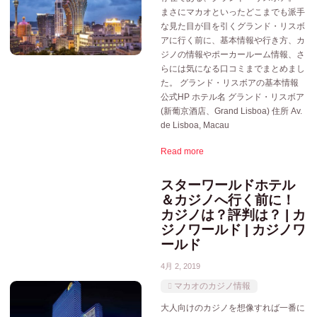
まさにマカオといったどこまでも派手
な見た目が目を引くグランド・リスボ
アに行く前に、基本情報や行き方、カ
ジノの情報やポーカールーム情報、さ
らには気になる口コミまでまとめまし
た。 グランド・リスボアの基本情報
公式HP ホテル名 グランド・リスボア
(新葡京酒店、Grand Lisboa) 住所 Av.
de Lisboa, Macau
Read more
スターワールドホテル
＆カジノへ行く前に！
カジノは？評判は？ | カ
ジノワールド | カジノワ
ールド
4月 2, 2019
マカオのカジノ情報
大人向けのカジノを想像すれば一番に