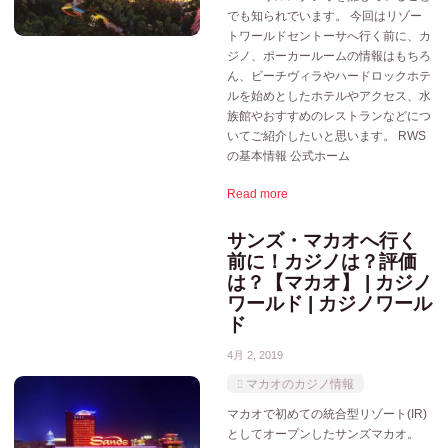
でも知られでいます。 今回はリゾー
トワールドセントーサへ行く前に、カ
ジノ、ポーカールームの情報はもちろ
ん、ビーチヴィラやハードロックホテ
ルを始めとしたホテルやアクセス、水
族館やおすすめのレストランなどにつ
いてご紹介したいと思います。 RWS
の基本情報 公式ホーム
Read more
サンズ・マカオへ行く
前に！カジノは？評価
は？【マカオ】 | カジノ
ワールド | カジノワール
ド
4月 2, 2019
マカオのカジノ情報
マカオで初めての統合型リゾート(IR)
としてオープンしたサンズマカオ。