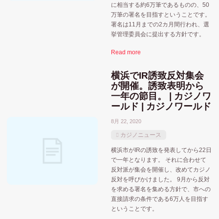
に相当する約6万筆であるものの、50
万筆の署名を目指すということです。
署名は11月までの2カ月間行われ、選
挙管理委員会に提出する方針です。
Read more
横浜でIR誘致反対集会
が開催。誘致表明から
一年の節目。 | カジノワ
ールド | カジノワールド
8月 22, 2020
カジノニュース
横浜市がIRの誘致を発表してから22日
で一年となります。 それに合わせて
反対派が集会を開催し、改めてカジノ
反対を呼びかけました。 9月から反対
を求める署名を集める方針で、市への
直接請求の条件である6万人を目指す
ということです。