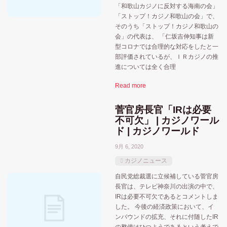
「和歌山カジノに反対する海南の会」
「ストップ！カジノ和歌山の会」で、
おすすめ記事
MGM
そのうち「ストップ！カジノ和歌山の
MGMリゾーツ
会」の代表は、 「仁坂吉伸知事は新
ウィンリゾーツ
アミューズメントカジノ
アメリカ合衆国
型コロナでは合理的な対応をしたと一
部評価されているが、ＩＲカジノの推
カードトランプゲーム
ギャラクシーエンターテイ
進については全く合理
シーザーズエンターテインメント
ハードロックジャパン
Read more
マカオ
メルコ
ポーカー系
ユニバーサル
菅官房長官「IRは必要
人気記事
不可欠」 | カジノワール
ラスベガスサンズ
ラスベガス
ド | カジノワールド
北海道
佐世保市
和歌山
9月 6, 2020
千葉市
北九州市
カジノニュース
大阪府
大阪
大阪市
和歌山県
宮城県
自民党総裁選に立候補している菅官房
長官は、テレビ神奈川の出演の中で、
横
政府
IRは必要不可欠であるとコメントしま
東京都
横浜
愛知県
小池都知事
した。 今後の経済政策において、イ
ンバウンドの拡充、それに付随したIR
苫小牧市
神奈川県
福岡県
牧之原市