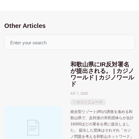
Other Articles
Search
和歌山県にIR反対署名
が提出される。 | カジノ
ワールド | カジノワール
ド
9月 7, 2020
カジノニュース
統合型リゾート(IR)の誘致を進める和
歌山県で、反対派の市民団体らが合計
16000ほどの署名を県に提出しまし
た。 提出した団体はそれぞれ「カジ
ノ問題を考える和歌山ネットワーク」