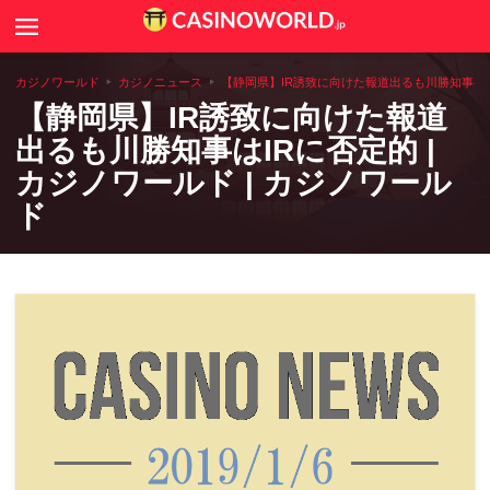
Search
カジノニュース
カジノワールド
カジノニュース
【静岡県】IR誘致に向けた報道出るも川勝知事はIR
【静岡県】IR誘致に向けた報道
カジノゲームのルールや攻略法
出るも川勝知事はIRに否定的 |
カジノワールド | カジノワール
カジノコラム
ド
世界のカジノ情報
全国アミューズメントカジノ一覧
カジノ用語辞典