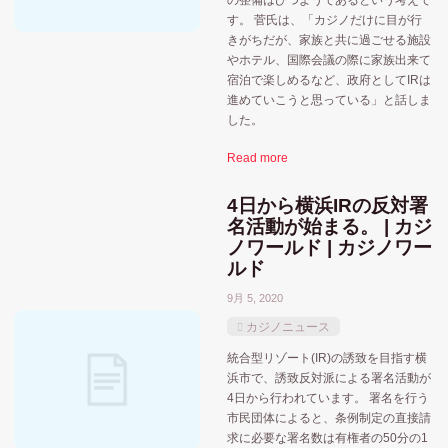
の整備はひつようであるという考えで
す。 菅氏は、「カジノだけに目が行
長崎県
裏カジノ・闇カジノ
選挙
長崎
きがちだが、家族と共に過ごせる施設
やホテル、国際会議の際に家族出来て
静岡県
宿泊で楽しめるなど、政府としてIRは
進めていこうと思っている」と話しま
した。
Read more
4日から横浜IRの反対署
名活動が始まる。 | カジ
ノワールド | カジノワー
ルド
9月 5, 2020
カジノニュース
統合型リゾート(IR)の誘致を目指す横
浜市で、誘致反対派による署名活動が
4日から行われています。 署名を行う
市民団体によると、条例制定の直接請
求に必要な署名数は有権者の50分の1