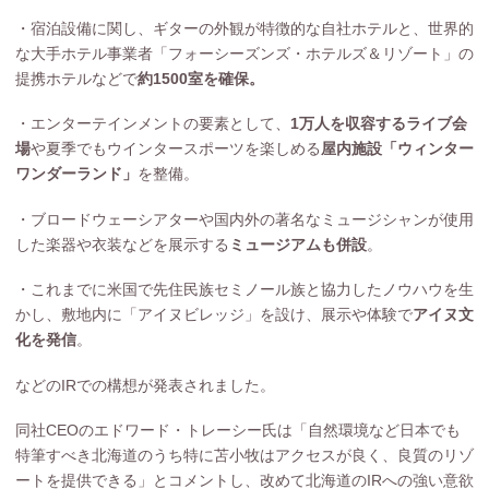
・宿泊設備に関し、ギターの外観が特徴的な自社ホテルと、世界的
な大手ホテル事業者「フォーシーズンズ・ホテルズ＆リゾート」の
提携ホテルなどで
約1500室を確保。
・エンターテインメントの要素として、
1万人を収容するライブ会
場
や夏季でもウインタースポーツを楽しめる
屋内施設「ウィンター
ワンダーランド」
を整備。
・ブロードウェーシアターや国内外の著名なミュージシャンが使用
した楽器や衣装などを展示する
ミュージアムも併設
。
・これまでに米国で先住民族セミノール族と協力したノウハウを生
かし、敷地内に「アイヌビレッジ」を設け、展示や体験で
アイヌ文
化を発信
。
などのIRでの構想が発表されました。
同社CEOのエドワード・トレーシー氏は「自然環境など日本でも
特筆すべき北海道のうち特に苫小牧はアクセスが良く、良質のリゾ
ートを提供できる」とコメントし、改めて北海道のIRへの強い意欲