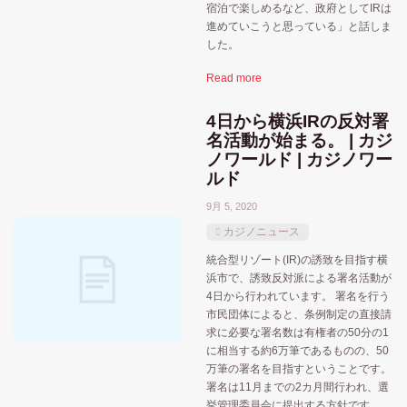
宿泊で楽しめるなど、政府としてIRは
大阪府
大阪
大阪市
和歌山県
進めていこうと思っている」と話しま
宮城県
した。
横
政府
東京都
横浜
愛知県
小池都知事
Read more
苫小牧市
神奈川県
福岡県
4日から横浜IRの反対署
牧之原市
名活動が始まる。 | カジ
長崎県
裏カジノ・闇カジノ
選挙
長崎
ノワールド | カジノワー
ルド
静岡県
9月 5, 2020
カジノニュース
統合型リゾート(IR)の誘致を目指す横
浜市で、誘致反対派による署名活動が
4日から行われています。 署名を行う
市民団体によると、条例制定の直接請
求に必要な署名数は有権者の50分の1
に相当する約6万筆であるものの、50
万筆の署名を目指すということです。
署名は11月までの2カ月間行われ、選
挙管理委員会に提出する方針です。