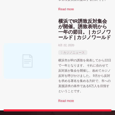
Read more
横浜でIR誘致反対集会
が開催。誘致表明から
一年の節目。 | カジノワ
ールド | カジノワールド
8月 22, 2020
カジノニュース
横浜市がIRの誘致を発表してから22日
で一年となります。 それに合わせて
反対派が集会を開催し、改めてカジノ
反対を呼びかけました。 9月から反対
を求める署名を集める方針で、市への
直接請求の条件である6万人を目指す
ということです。
Read more