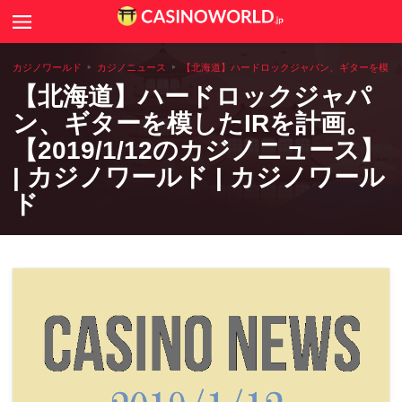
Search
カジノニュース
カジノワールド
カジノニュース
【北海道】ハードロックジャパン、ギターを模したIRを
【北海道】ハードロックジャパ
カジノゲームのルールや攻略法
ン、ギターを模したIRを計画。
【2019/1/12のカジノニュース】
カジノコラム
| カジノワールド | カジノワール
世界のカジノ情報
ド
全国アミューズメントカジノ一覧
カジノ用語辞典