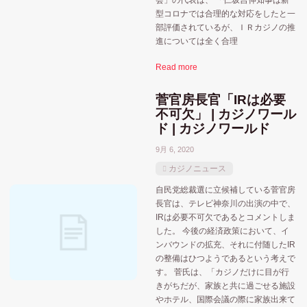
会」の代表は、 「仁坂吉伸知事は新
型コロナでは合理的な対応をしたと一
部評価されているが、ＩＲカジノの推
進については全く合理
Read more
菅官房長官「IRは必要
不可欠」 | カジノワール
おすすめ記事
MGM
ド | カジノワールド
MGMリゾーツ
9月 6, 2020
ウィンリゾーツ
アミューズメントカジノ
アメリカ合衆国
カジノニュース
カードトランプゲーム
ギャラクシーエンターテイ
自民党総裁選に立候補している菅官房
シーザーズエンターテインメント
ハードロックジャパン
長官は、テレビ神奈川の出演の中で、
IRは必要不可欠であるとコメントしま
マカオ
メルコ
ポーカー系
ユニバーサル
した。 今後の経済政策において、イ
ンバウンドの拡充、それに付随したIR
人気記事
ラスベガスサンズ
ラスベガス
の整備はひつようであるという考えで
す。 菅氏は、「カジノだけに目が行
北海道
きがちだが、家族と共に過ごせる施設
佐世保市
和歌山
千葉市
北九州市
やホテル、国際会議の際に家族出来て