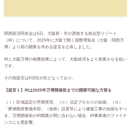
関西経済同友会は5日、大阪府・市が誘致する統合型リゾート
（IR）について、2025年に大阪で開く国際博覧会（大阪・関西万
博）より前の開業を求める提言を公表しました。
IRと大阪万博の相乗効果によって、大阪経済をより発展させる狙い
です。
その他提言は6項目が柱となっており、
【提言１】IRは2025年万博開催前までの開業可能な方策を
（ⅰ）区域認定の早期実現、（ⅱ）法定プロセスの短縮、（ⅲ）
「夢洲開発整備本部」（仮称）設置等により建築工事の短縮をすべ
き。万博開催前のIR開業が間に合わない場合、IR事業者のファイナ
ンスにも悪影響。