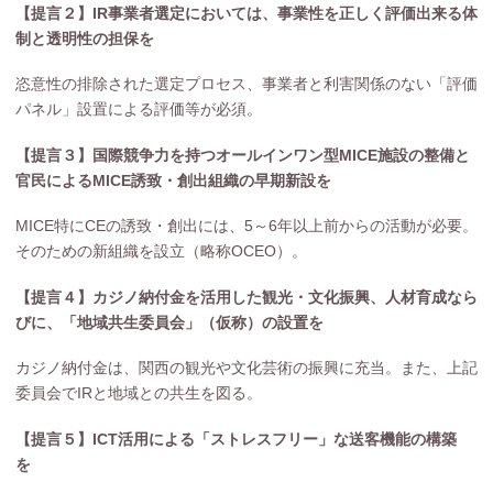
【提言２】IR事業者選定においては、事業性を正しく評価出来る体
制と透明性の担保を
恣意性の排除された選定プロセス、事業者と利害関係のない「評価
パネル」設置による評価等が必須。
【提言３】国際競争力を持つオールインワン型MICE施設の整備と
官民によるMICE誘致・創出組織の早期新設を
MICE特にCEの誘致・創出には、5～6年以上前からの活動が必要。
そのための新組織を設立（略称OCEO）。
【提言４】カジノ納付金を活用した観光・文化振興、人材育成なら
びに、「地域共生委員会」（仮称）の設置を
カジノ納付金は、関西の観光や文化芸術の振興に充当。また、上記
委員会でIRと地域との共生を図る。
【提言５】ICT活用による「ストレスフリー」な送客機能の構築
を