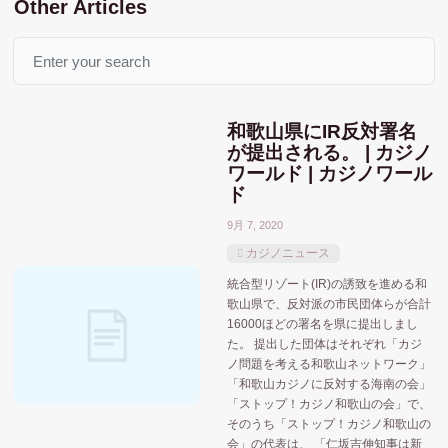
Other Articles
Search
和歌山県にIR反対署名
が提出される。 | カジノ
ワールド | カジノワール
おすすめ記事
MGM
MGMリゾーツ
ド
ウィンリゾーツ
アミューズメントカジノ
アメリカ合衆国
9月 7, 2020
カードトランプゲーム
ギャラクシーエンターテイ
カジノニュース
シーザーズエンターテインメント
ハードロックジャパン
統合型リゾート(IR)の誘致を進める和
歌山県で、反対派の市民団体らが合計
マカオ
メルコ
ポーカー系
16000ほどの署名を県に提出しまし
ユニバーサル
た。 提出した団体はそれぞれ「カジ
人気記事
ノ問題を考える和歌山ネットワーク」
ラスベガスサンズ
ラスベガス
「和歌山カジノに反対する海南の会」
「ストップ！カジノ和歌山の会」で、
北海道
佐世保市
和歌山
千葉市
北九州市
そのうち「ストップ！カジノ和歌山の
会」の代表は、 「仁坂吉伸知事は新