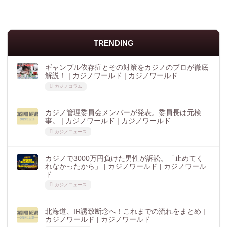
TRENDING
ギャンブル依存症とその対策をカジノのプロが徹底
解説！ | カジノワールド | カジノワールド
カジノコラム
カジノ管理委員会メンバーが発表。委員長は元検
事。 | カジノワールド | カジノワールド
カジノニュース
カジノで3000万円負けた男性が訴訟。「止めてく
れなかったから」 | カジノワールド | カジノワール
ド
カジノニュース
北海道、IR誘致断念へ！これまでの流れをまとめ |
カジノワールド | カジノワールド