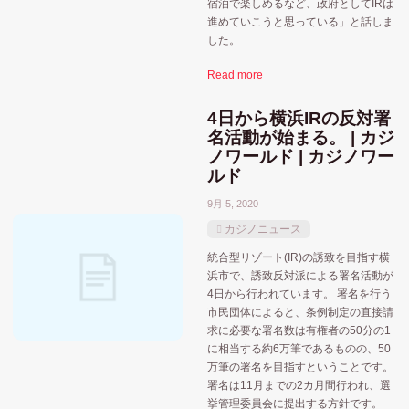
宿泊で楽しめるなど、政府としてIRは
進めていこうと思っている」と話しま
した。
Read more
4日から横浜IRの反対署
名活動が始まる。 | カジ
ノワールド | カジノワー
ルド
9月 5, 2020
カジノニュース
統合型リゾート(IR)の誘致を目指す横
浜市で、誘致反対派による署名活動が
4日から行われています。 署名を行う
市民団体によると、条例制定の直接請
求に必要な署名数は有権者の50分の1
に相当する約6万筆であるものの、50
万筆の署名を目指すということです。
署名は11月までの2カ月間行われ、選
挙管理委員会に提出する方針です。