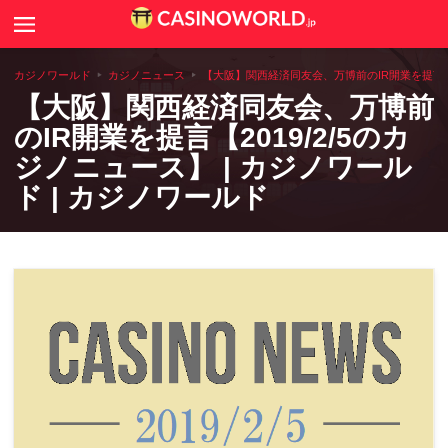
Search
カジノニュース
カジノワールド
カジノニュース
【大阪】関西経済同友会、万博前のIR開業を提言【20
【大阪】関西経済同友会、万博前
カジノゲームのルールや攻略法
のIR開業を提言【2019/2/5のカ
ジノニュース】 | カジノワール
カジノコラム
ド | カジノワールド
世界のカジノ情報
全国アミューズメントカジノ一覧
カジノ用語辞典