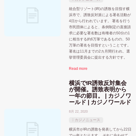
統合型リゾート(IR)の誘致を目指す横
浜市で、誘致反対派による署名活動が
4日から行われています。 署名を行う
市民団体によると、条例制定の直接請
求に必要な署名数は有権者の50分の1
に相当する約6万筆であるものの、50
万筆の署名を目指すということです。
署名は11月までの2カ月間行われ、選
挙管理委員会に提出する方針です。
Read more
横浜でIR誘致反対集会
が開催。誘致表明から
一年の節目。 | カジノワ
ールド | カジノワールド
8月 22, 2020
カジノニュース
横浜市がIRの誘致を発表してから22日
で一年となります。 それに合わせて