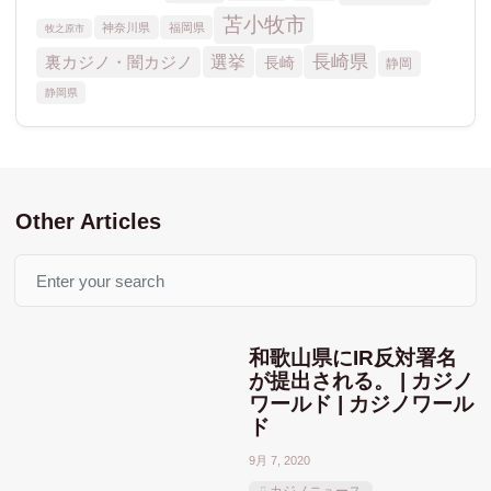
おすすめ記事
MGM
Other Articles
MGMリゾーツ
ウィンリゾーツ
アミューズメントカジノ
アメリカ合衆国
Search
カードトランプゲーム
ギャラクシーエンターテイ
シーザーズエンターテインメント
ハードロックジャパン
和歌山県にIR反対署名
マカオ
メルコ
ポーカー系
が提出される。 | カジノ
ユニバーサル
ワールド | カジノワール
人気記事
ラスベガスサンズ
ド
ラスベガス
9月 7, 2020
北海道
佐世保市
和歌山
千葉市
北九州市