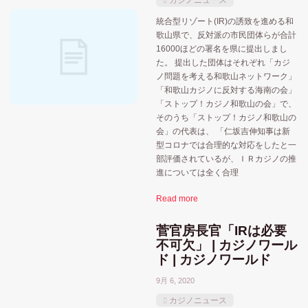
カジノニュース
大阪府
統合型リゾート(IR)の誘致を進める和
大阪
大阪市
和歌山県
宮城県
歌山県で、反対派の市民団体らが合計
16000ほどの署名を県に提出しまし
横
政府
た。 提出した団体はそれぞれ「カジ
東京都
横浜
愛知県
小池都知事
ノ問題を考える和歌山ネットワーク」
「和歌山カジノに反対する海南の会」
苫小牧市
神奈川県
福岡県
牧之原市
「ストップ！カジノ和歌山の会」で、
そのうち「ストップ！カジノ和歌山の
長崎県
裏カジノ・闇カジノ
選挙
長崎
会」の代表は、 「仁坂吉伸知事は新
型コロナでは合理的な対応をしたと一
静岡県
部評価されているが、ＩＲカジノの推
進については全く合理
Read more
菅官房長官「IRは必要
不可欠」 | カジノワール
ド | カジノワールド
9月 6, 2020
カジノニュース