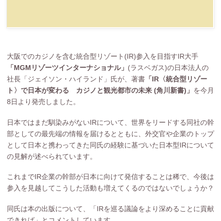
大阪でのカジノを含む統合型リゾート(IR)参入を目指すIR大手
「MGMリゾーツインターナショナル」
(ラスベガス)の日本法人の
社長「ジェイソン・ハイランド」氏が、著書
「
IR〈統合型リゾー
ト〉で日本が変わる カジノと観光都市の未来 (角川新書)
」
を今月
8日より発売しました。
日本ではまだ馴染みがないIRについて、世界をリードする同社の幹
部としての最先端の情報を届けるとともに、外交官や企業のトップ
として日本と携わってきた同氏の経験に基づいた日本型IRについて
の見解が述べられています。
これまでIR企業の幹部が日本に向けて発信することは稀で、今後は
参入を見越してこうした活動も増えてくるのではないでしょうか？
同氏は本の出版について、「IRを巡る議論をより深めることに貢献
できれば」とコメントしています。