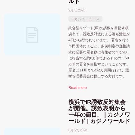
ルド
9月 5, 2020
カジノニュース
統合型リゾート(IR)の誘致を目指す横
浜市で、誘致反対派による署名活動が
4日から行われています。 署名を行う
市民団体によると、条例制定の直接請
求に必要な署名数は有権者の50分の1
に相当する約6万筆であるものの、50
万筆の署名を目指すということです。
署名は11月までの2カ月間行われ、選
挙管理委員会に提出する方針です。
Read more
横浜でIR誘致反対集会
が開催。誘致表明から
一年の節目。 | カジノワ
ールド | カジノワールド
8月 22, 2020