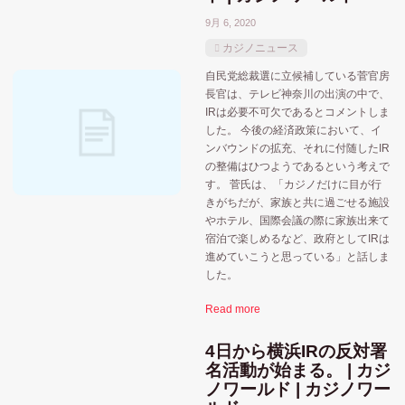
9月 6, 2020
カジノニュース
自民党総裁選に立候補している菅官房
長官は、テレビ神奈川の出演の中で、
IRは必要不可欠であるとコメントしま
した。 今後の経済政策において、イ
ンバウンドの拡充、それに付随したIR
の整備はひつようであるという考えで
す。 菅氏は、「カジノだけに目が行
きがちだが、家族と共に過ごせる施設
やホテル、国際会議の際に家族出来て
宿泊で楽しめるなど、政府としてIRは
進めていこうと思っている」と話しま
した。
Read more
4日から横浜IRの反対署
名活動が始まる。 | カジ
ノワールド | カジノワー