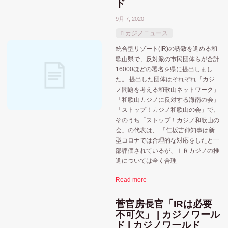
ド
人気記事
ラスベガスサンズ
ラスベガス
9月 7, 2020
北海道
カジノニュース
佐世保市
和歌山
千葉市
北九州市
統合型リゾート(IR)の誘致を進める和
大阪府
大阪
大阪市
歌山県で、反対派の市民団体らが合計
和歌山県
宮城県
16000ほどの署名を県に提出しまし
た。 提出した団体はそれぞれ「カジ
横
政府
東京都
横浜
愛知県
ノ問題を考える和歌山ネットワーク」
小池都知事
「和歌山カジノに反対する海南の会」
苫小牧市
「ストップ！カジノ和歌山の会」で、
神奈川県
福岡県
牧之原市
そのうち「ストップ！カジノ和歌山の
会」の代表は、 「仁坂吉伸知事は新
長崎県
裏カジノ・闇カジノ
選挙
長崎
型コロナでは合理的な対応をしたと一
部評価されているが、ＩＲカジノの推
静岡県
進については全く合理
Read more
菅官房長官「IRは必要
不可欠」 | カジノワール
ド | カジノワールド