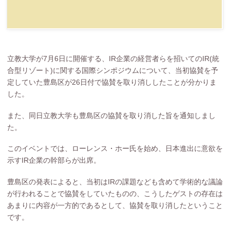
立教大学が7月6日に開催する、IR企業の経営者らを招いてのIR(統
合型リゾート)に関する国際シンポジウムについて、当初協賛を予
定していた豊島区が26日付で協賛を取り消ししたことが分かりま
した。
また、同日立教大学も豊島区の協賛を取り消した旨を通知しまし
た。
このイベントでは、ローレンス・ホー氏を始め、日本進出に意欲を
示すIR企業の幹部らが出席。
豊島区の発表によると、当初はIRの課題なども含めて学術的な議論
が行われることで協賛をしていたものの、こうしたゲストの存在は
あまりに内容が一方的であるとして、協賛を取り消したということ
です。