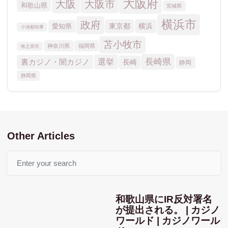
Other Articles
おすすめ記事
MGM
MGMリゾーツ
Search
ウィンリゾーツ
アミューズメントカジノ
アメリカ合衆国
カードトランプゲーム
ギャラクシーエンターテイ
シーザーズエンターテインメント
ハードロックジャパン
和歌山県にIR反対署名
が提出される。 | カジノ
マカオ
メルコ
ポーカー系
ユニバーサル
ワールド | カジノワール