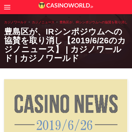
Search
カジノニュース
カジノワールド
カジノニュース
豊島区が、IRシンポジウムへの協賛を取り消し【201
豊島区が、IRシンポジウムへの
カジノゲームのルールや攻略法
協賛を取り消し【2019/6/26のカ
ジノニュース】 | カジノワール
カジノコラム
ド | カジノワールド
世界のカジノ情報
全国アミューズメントカジノ一覧
カジノ用語辞典