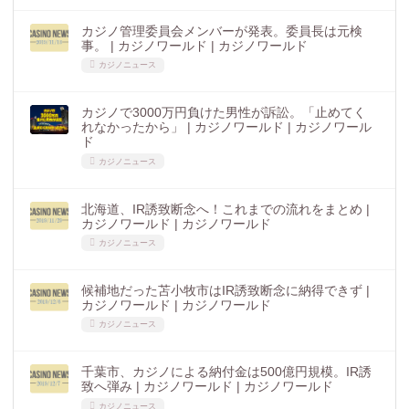
カジノ管理委員会メンバーが発表。委員長は元検
事。 | カジノワールド | カジノワールド
カジノニュース
カジノで3000万円負けた男性が訴訟。「止めてく
れなかったから」 | カジノワールド | カジノワール
ド
カジノニュース
北海道、IR誘致断念へ！これまでの流れをまとめ |
カジノワールド | カジノワールド
カジノニュース
候補地だった苫小牧市はIR誘致断念に納得できず |
カジノワールド | カジノワールド
カジノニュース
千葉市、カジノによる納付金は500億円規模。IR誘
致へ弾み | カジノワールド | カジノワールド
カジノニュース