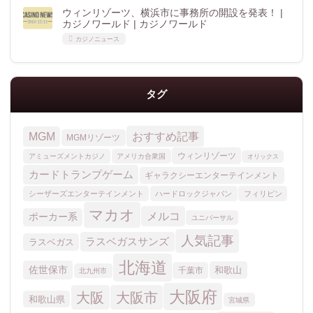
ウィンリゾーツ、横浜市に事務所の開設を発表！ |
カジノワールド | カジノワールド
カジノニュース
タグ