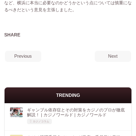
など、横浜に本当に必要なのかどうかという点については慎重にな
るべきだという意見を主張しました。
SHARE
Previous
Next
TRENDING
ギャンブル依存症とその対策をカジノのプロが徹底
解説！ | カジノワールド | カジノワールド
カジノコラム