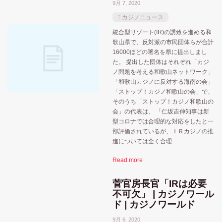
9月 7, 2020
北海道
佐世保市
和歌山
千葉市
カジノニュース
北九州市
統合型リゾート(IR)の誘致を進める和
大阪府
大阪
大阪市
和歌山県
歌山県で、反対派の市民団体らが合計
宮城県
16000ほどの署名を県に提出しまし
横
た。 提出した団体はそれぞれ「カジ
政府
東京都
横浜
愛知県
小池都知事
ノ問題を考える和歌山ネットワーク」
「和歌山カジノに反対する海南の会」
苫小牧市
「ストップ！カジノ和歌山の会」で、
神奈川県
福岡県
牧之原市
そのうち「ストップ！カジノ和歌山の
長崎県
裏カジノ・闇カジノ
選挙
長崎
会」の代表は、 「仁坂吉伸知事は新
型コロナでは合理的な対応をしたと一
静岡県
部評価されているが、ＩＲカジノの推
進については全く合理
Read more
菅官房長官「IRは必要
不可欠」 | カジノワール
ド | カジノワールド
9月 6, 2020