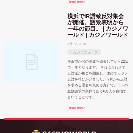
Read more
横浜でIR誘致反対集会
が開催。誘致表明から
一年の節目。 | カジノワ
ールド | カジノワールド
8月 22, 2020
カジノニュース
横浜市がIRの誘致を発表してから22日
で一年となります。 それに合わせて
反対派が集会を開催し、改めてカジノ
反対を呼びかけました。 9月から反対
を求める署名を集める方針で、市への
直接請求の条件である6万人を目指す
ということです。
Read more