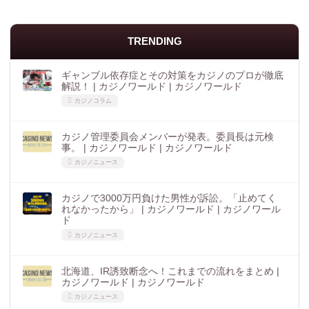
TRENDING
ギャンブル依存症とその対策をカジノのプロが徹底
解説！ | カジノワールド | カジノワールド
カジノコラム
カジノ管理委員会メンバーが発表。委員長は元検
事。 | カジノワールド | カジノワールド
カジノニュース
カジノで3000万円負けた男性が訴訟。「止めてく
れなかったから」 | カジノワールド | カジノワール
ド
カジノニュース
北海道、IR誘致断念へ！これまでの流れをまとめ |
カジノワールド | カジノワールド
カジノニュース