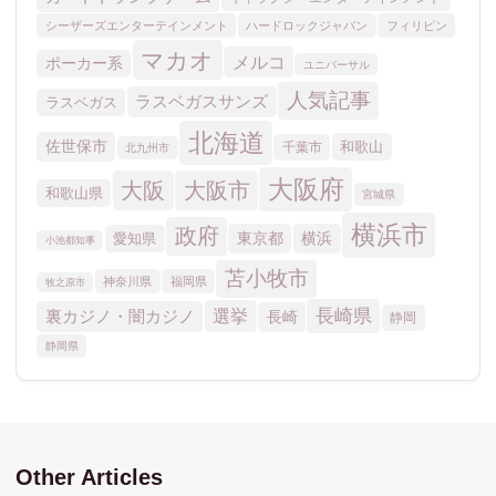
おすすめ記事
MGM
MGMリゾーツ
ウィンリゾーツ
アミューズメントカジノ
アメリカ合衆国
Other Articles
カードトランプゲーム
ギャラクシーエンターテイ