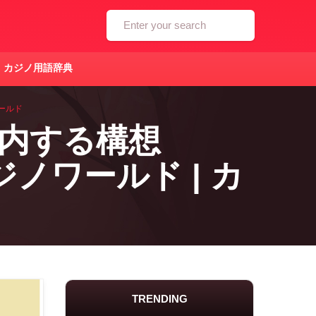
Search
カジノ用語辞典
ワールド
案内する構想
カジノワールド | カ
TRENDING