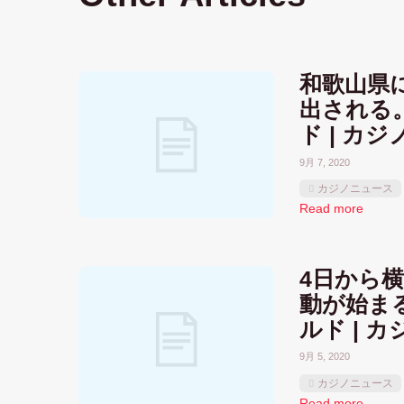
和歌山県
出される。
ド | カ
9月 7, 2020
カジノニュース
Read more
4日から横
動が始まる
ルド | 
9月 5, 2020
カジノニュース
Read more