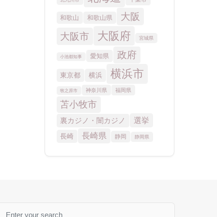
おすす
アミューズ
ウィンリ
カード
ギャラク
シーザー
ハードロ
ポーカ
メルコ
ラスベガ
人気
earch
北九州市