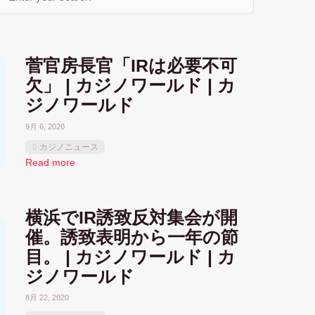
和歌山
菅官房長官「IRは必要不可
大阪
欠」 | カジノワールド | カ
ジノワールド
小池都知事
9月 6, 2020
東京都
カジノニュース
Read more
牧之原市
苫小
横浜でIR誘致反対集会が開
裏カジ
催。誘致表明から一年の節
長崎
目。 | カジノワールド | カ
ジノワールド
8月 22, 2020