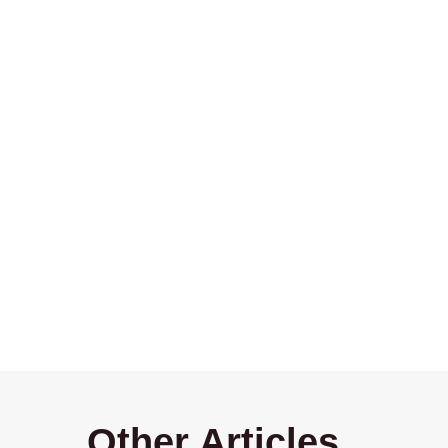
Other Articles