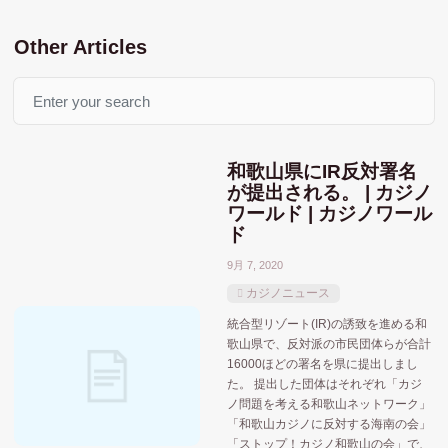
おすすめ記事
MGM
MGMリゾーツ
ウィンリゾーツ
アミューズメントカジノ
アメリカ合衆国
Other Articles
カードトランプゲーム
ギャラクシーエンターテイ
Search
シーザーズエンターテインメント
ハードロックジャパン
マカオ
メルコ
ポーカー系
ユニバーサル
和歌山県にIR反対署名
人気記事
が提出される。 | カジノ
ラスベガスサンズ
ラスベガス
ワールド | カジノワール
ド
北海道
佐世保市
和歌山
千葉市
北九州市
9月 7, 2020
大阪府
大阪
大阪市
カジノニュース
和歌山県
宮城県
統合型リゾート(IR)の誘致を進める和
横
政府
歌山県で、反対派の市民団体らが合計
東京都
横浜
愛知県
小池都知事
16000ほどの署名を県に提出しまし
た。 提出した団体はそれぞれ「カジ
苫小牧市
神奈川県
福岡県
牧之原市
ノ問題を考える和歌山ネットワーク」
「和歌山カジノに反対する海南の会」
長崎県
裏カジノ・闇カジノ
選挙
長崎
「ストップ！カジノ和歌山の会」で、