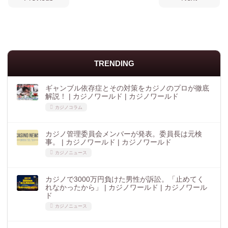
TRENDING
ギャンブル依存症とその対策をカジノのプロが徹底
解説！ | カジノワールド | カジノワールド
カジノコラム
カジノ管理委員会メンバーが発表。委員長は元検
事。 | カジノワールド | カジノワールド
カジノニュース
カジノで3000万円負けた男性が訴訟。「止めてく
れなかったから」 | カジノワールド | カジノワール
ド
カジノニュース