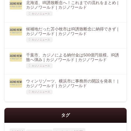
北海道、IR誘致断念へ！これまでの流れをまとめ |
カジノワールド | カジノワールド
カジノニュース
候補地だった苫小牧市はIR誘致断念に納得できず |
カジノワールド | カジノワールド
カジノニュース
千葉市、カジノによる納付金は500億円規模。IR誘
致へ弾み | カジノワールド | カジノワールド
カジノニュース
ウィンリゾーツ、横浜市に事務所の開設を発表！ |
カジノワールド | カジノワールド
カジノニュース
タグ