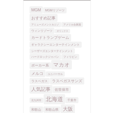
MGM
おすす