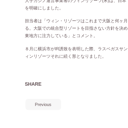
大手カジノ運営事業者のウィンリゾーツ(米)は、日本
を明確にしました。
担当者は「ウィン・リゾーツはこれまで大阪と何ヶ月
る。大阪での統合型リゾートを目指さない方針を決め
東地方に注力している」とコメント。
８月に横浜市がIR誘致を表明した際、ラスベガスサン
ィンリゾーツそれに続く形となりました。
SHARE
Previous