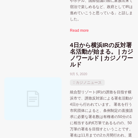
やホテル、国際会議の際に家族出来て
宿泊で楽しめるなど、政府としてIRは
進めていこうと思っている」と話しま
した。
Read more
4日から横浜IRの反対署
名活動が始まる。 | カジ
ノワールド | カジノワー
ルド
9月 5, 2020
カジノニュース
統合型リゾート(IR)の誘致を目指す横
浜市で、誘致反対派による署名活動が
4日から行われています。 署名を行う
市民団体によると、条例制定の直接請
求に必要な署名数は有権者の50分の1
に相当する約6万筆であるものの、50
万筆の署名を目指すということです。
署名は11月までの2カ月間行われ、選