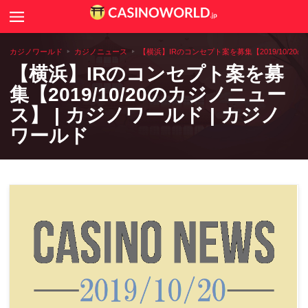
Search
カジノニュース
カジノワールド
カジノニュース
【横浜】IRのコンセプト案を募集【2019/10/20
【横浜】IRのコンセプト案を募
カジノゲームのルールや攻略法
集【2019/10/20のカジノニュー
ス】 | カジノワールド | カジノ
カジノコラム
ワールド
世界のカジノ情報
全国アミューズメントカジノ一覧
カジノ用語辞典