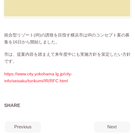
統合型リゾート(IR)の誘致を目指す横浜市はIRのコンセプト案の募
集を16日から開始しました。
市は、提案内容を踏まえて来年度中にも実施方針を策定したい方針
です。
https://www.city.yokohama.lg.jp/city-
info/seisaku/torikumi/IR/RFC.html
SHARE
Previous
Next