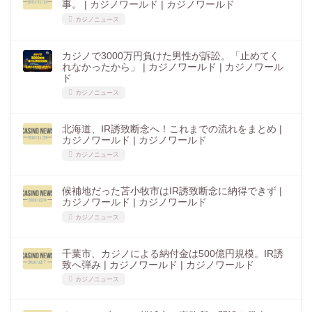
事。 | カジノワールド | カジノワールド
カジノニュース
カジノで3000万円負けた男性が訴訟。「止めてく
れなかったから」 | カジノワールド | カジノワール
ド
カジノニュース
北海道、IR誘致断念へ！これまでの流れをまとめ |
カジノワールド | カジノワールド
カジノニュース
候補地だった苫小牧市はIR誘致断念に納得できず |
カジノワールド | カジノワールド
カジノニュース
千葉市、カジノによる納付金は500億円規模。IR誘
致へ弾み | カジノワールド | カジノワールド
カジノニュース