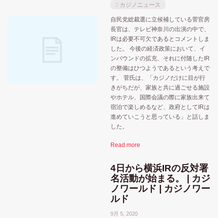
カジノニュース
自民党総裁選に立候補している菅官房
長官は、テレビ神奈川の出演の中で、
IRは必要不可欠であるとコメントしま
した。 今後の経済政策において、イ
ンバウンドの拡充、それに付随したIR
の整備はひつようであるという考えで
す。 菅氏は、「カジノだけに目が行
きがちだが、家族と共に過ごせる施設
やホテル、国際会議の際に家族出来て
宿泊で楽しめるなど、政府としてIRは
進めていこうと思っている」と話しま
した。
Read more
4日から横浜IRの反対署
名活動が始まる。 | カジ
ノワールド | カジノワー
ルド
9月 5, 2020