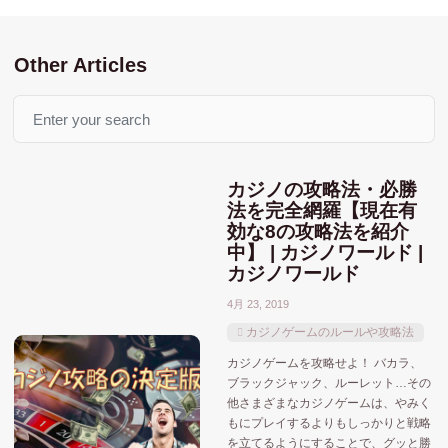
Other Articles
Search
カジノの攻略法・必勝
法を完全網羅【現在有
効な8の攻略法を紹介
中】 | カジノワールド |
カジノワールド
4月 23, 2019
カジノゲームのルールや攻略法
カジノゲームを攻略せよ！ バカラ、
ブラックジャック、ルーレット…その
他さまざまなカジノゲームは、やみく
もにプレイするよりもしっかりと戦略
を立てるようにすることで、グッと勝