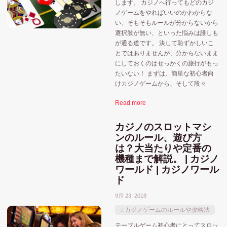
します。 カジノへ行ってもどのカジ
ノゲームをやればいいのかわからな
い、そもそもルールが分からないから
選択肢が無い、といった悩みは誰しも
が通る道です。 決して恥ずかしいこ
とではありませんが、分からないまま
にしておくのはせっかくの旅行がもっ
たいない！ まずは、簡単な初心者向
けカジノゲームから、そして段々
Read more
カジノのスロットマシ
ンのルール、遊び方
は？大当たりや定番の
機種まで解説。 | カジノ
ワールド | カジノワール
ド
おすすめ記事
MGM
MGMリゾーツ
9月 23, 2018
ウィンリゾーツ
アミューズメントカジノ
アメリカ合衆国
カジノゲームのルールや攻略法
カードトランプゲーム
ギャラクシーエンターテイ
テーブルゲーム初心者にとってスロッ