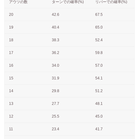
アウツの数
ターンでの確率(%)
リバーでの確率(%)
20
42.6
67.5
19
40.4
65.0
18
38.3
52.4
17
36.2
59.8
16
34.0
57.0
15
31.9
54.1
14
29.8
51.2
13
27.7
48.1
12
25.5
45.0
11
23.4
41.7