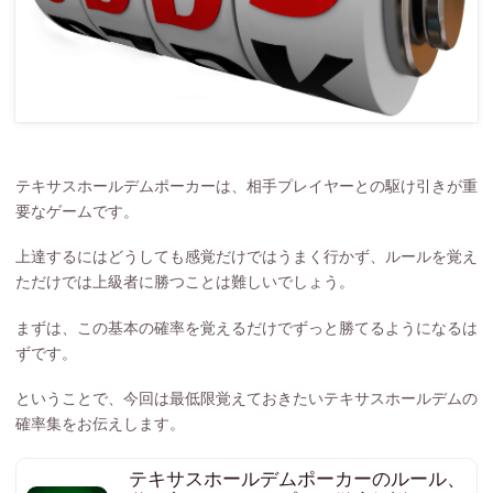
テキサスホールデムポーカーは、相手プレイヤーとの駆け引きが重
要なゲームです。
上達するにはどうしても感覚だけではうまく行かず、ルールを覚え
ただけでは上級者に勝つことは難しいでしょう。
まずは、この基本の確率を覚えるだけでずっと勝てるようになるは
ずです。
ということで、今回は最低限覚えておきたいテキサスホールデムの
確率集をお伝えします。
テキサスホールデムポーカーのルール、