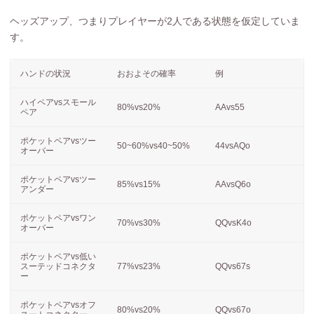
ヘッズアップ、つまりプレイヤーが2人である状態を仮定していま
す。
ハンドの状況
おおよその確率
例
ハイペアvsスモール
80%vs20%
AAvs55
ペア
ポケットペアvsツー
50~60%vs40~50%
44vsAQo
オーバー
ポケットペアvsツー
85%vs15%
AAvsQ6o
アンダー
ポケットペアvsワン
70%vs30%
QQvsK4o
オーバー
ポケットペアvs低い
スーテッドコネクタ
77%vs23%
QQvs67s
ー
ポケットペアvsオフ
80%vs20%
QQvs67o