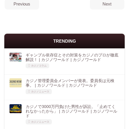
Previous
Next
TRENDING
ギャンブル依存症とその対策をカジノのプロが徹底
解説！ | カジノワールド | カジノワールド
カジノコラム
カジノ管理委員会メンバーが発表。委員長は元検
事。 | カジノワールド | カジノワールド
カジノニュース
カジノで3000万円負けた男性が訴訟。「止めてく
れなかったから」 | カジノワールド | カジノワール
ド
カジノニュース