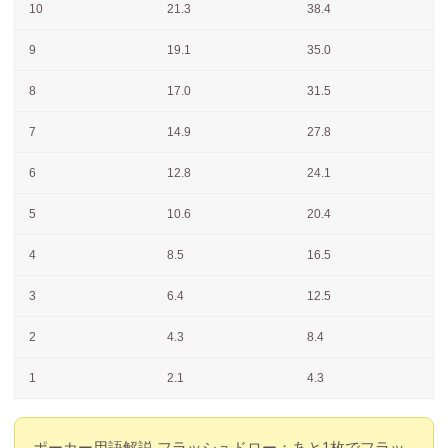
10
21.3
38.4
9
19.1
35.0
8
17.0
31.5
7
14.9
27.8
6
12.8
24.1
5
10.6
20.4
4
8.5
16.5
3
6.4
12.5
2
4.3
8.4
1
2.1
4.3
ポーカー用語解説 フラッシュドロー：あと1枚でフラッ