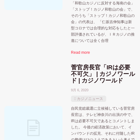
大阪府
大阪
大阪市
和歌山県
宮城県
「和歌山カジノに反対する海南の会」
「ストップ！カジノ和歌山の会」で、
横
政府
そのうち「ストップ！カジノ和歌山の
東京都
横浜
愛知県
小池都知事
会」の代表は、 「仁坂吉伸知事は新
型コロナでは合理的な対応をしたと一
苫小牧市
神奈川県
福岡県
牧之原市
部評価されているが、ＩＲカジノの推
進については全く合理
長崎県
裏カジノ・闇カジノ
選挙
長崎
Read more
静岡県
菅官房長官「IRは必要
不可欠」 | カジノワール
ド | カジノワールド
9月 6, 2020
カジノニュース
自民党総裁選に立候補している菅官房
長官は、テレビ神奈川の出演の中で、
IRは必要不可欠であるとコメントしま
した。 今後の経済政策において、イ
ンバウンドの拡充、それに付随したIR
の整備はひつようであるという考えで