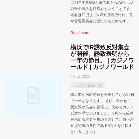
に相当する約6万筆であるものの、50
万筆の署名を目指すということです。
署名は11月までの2カ月間行われ、選
挙管理委員会に提出する方針です。
Read more
横浜でIR誘致反対集会
が開催。誘致表明から
一年の節目。 | カジノワ
ールド | カジノワールド
8月 22, 2020
カジノニュース
横浜市がIRの誘致を発表してから22日
で一年となります。 それに合わせて
反対派が集会を開催し、改めてカジノ
反対を呼びかけました。 9月から反対
を求める署名を集める方針で、市への
直接請求の条件である6万人を目指す
ということです。