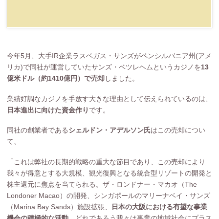
今年5月、大手IR企業ラスベガス・サンズがペンシルバニア州(アメ
リカ)で同社が運営していたサンズ・ベツレヘムというカジノを
13
億米ドル（約1410億円）で売却
しました。
業績好調なカジノを手放す大きな理由として伝えられているのは、
日本進出に向けた資金作り
です。
同社の創業者である
シェルドン・アデルソン氏
はこの売却につい
て、
「これは弊社の長期的戦略の重大な節目であり、この売却により
我々が得意とする大規模、観光復興となる統合型リゾートの開発と
株主還元に焦点を当てられる。ザ・ロンドナー・マカオ（The
Londoner Macao）の開発、シンガポールのマリーナベイ・サンズ
（Marina Bay Sands）施設拡張、
日本の大阪における有望な事業
機会の積極的な活動
、どれであろう我々は事業の地域社会にプラス