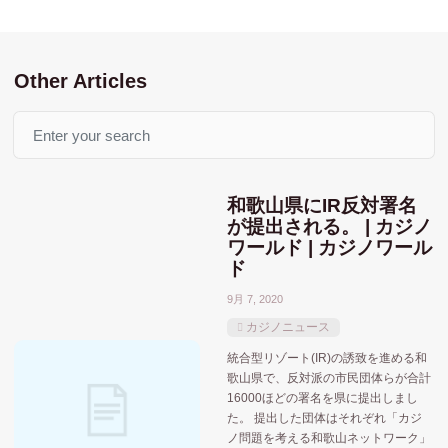
Other Articles
Search
おすすめ記事
MGM
MGMリゾーツ
ウィンリゾーツ
アミューズメントカジノ
アメリカ合衆国
和歌山県にIR反対署名
が提出される。 | カジノ
カードトランプゲーム
ギャラクシーエンターテイ
ワールド | カジノワール
シーザーズエンターテインメント
ハードロックジャパン
ド
マカオ
9月 7, 2020
メルコ
ポーカー系
ユニバーサル
カジノニュース
人気記事
ラスベガスサンズ
ラスベガス
統合型リゾート(IR)の誘致を進める和
歌山県で、反対派の市民団体らが合計
北海道
佐世保市
16000ほどの署名を県に提出しまし
和歌山
千葉市
北九州市
た。 提出した団体はそれぞれ「カジ
ノ問題を考える和歌山ネットワーク」