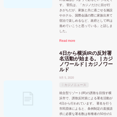
す。 菅氏は、「カジノだけに目が行
きがちだが、家族と共に過ごせる施設
やホテル、国際会議の際に家族出来て
宿泊で楽しめるなど、政府としてIRは
進めていこうと思っている」と話しま
した。
Read more
4日から横浜IRの反対署
名活動が始まる。 | カジ
ノワールド | カジノワー
ルド
9月 5, 2020
カジノニュース
統合型リゾート(IR)の誘致を目指す横
浜市で、誘致反対派による署名活動が
4日から行われています。 署名を行う
市民団体によると、条例制定の直接請
求に必要な署名数は有権者の50分の1