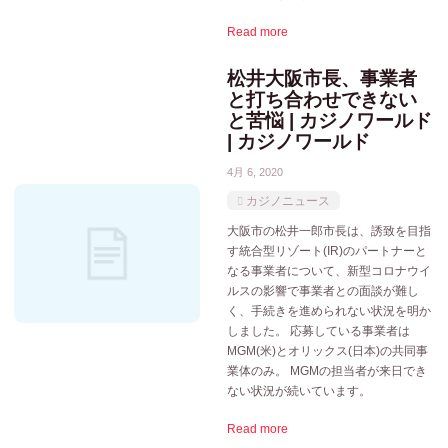
Read more
松井大阪市長、事業者
と打ち合わせできない
と苦悩 | カジノワールド
| カジノワールド
4月 6, 2020
カジノニュース
大阪市の松井一郎市長は、誘致を目指
す統合型リゾート(IR)のパートナーと
なる事業者について、新型コロナウイ
ルスの影響で事業者との面談が難し
く、手続きを進められない状況を明か
しました。 応募している事業者は
MGM(米)とオリックス(日本)の共同事
業体のみ。 MGMの担当者が来日でき
ない状況が続いています。
Read more