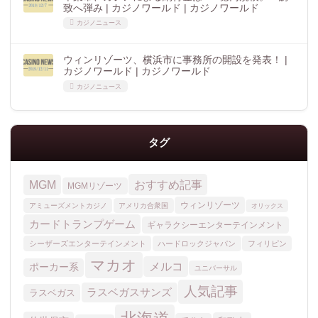
致へ弾み | カジノワールド | カジノワールド
カジノニュース
ウィンリゾーツ、横浜市に事務所の開設を発表！ |
カジノワールド | カジノワールド
カジノニュース
タグ