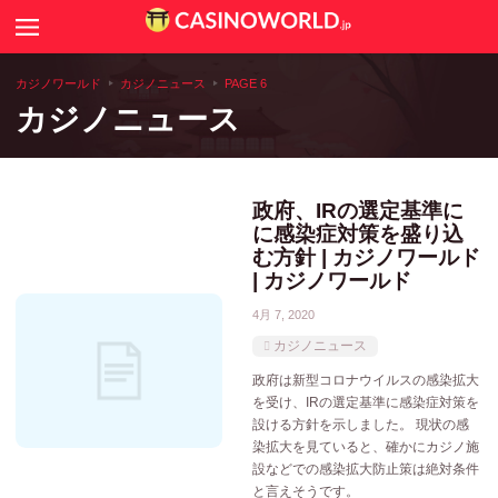
Search
カジノニュース
カジノワールド
カジノニュース
PAGE 6
カジノニュース
カジノゲームのルールや攻略法
カジノコラム
政府、IRの選定基準に
に感染症対策を盛り込
世界のカジノ情報
む方針 | カジノワールド
| カジノワールド
全国アミューズメントカジノ一覧
4月 7, 2020
カジノ用語辞典
カジノニュース
政府は新型コロナウイルスの感染拡大
を受け、IRの選定基準に感染症対策を
設ける方針を示しました。 現状の感
染拡大を見ていると、確かにカジノ施
設などでの感染拡大防止策は絶対条件
と言えそうです。