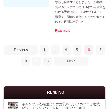
すると発表するとしました。 部族経
営のカジノについては16件のみ営業を
続ける予定です。 コロナウイルスの
影響で、閉鎖を余儀なくされた形です
ので、再開は未定です。
Read more
Previous
1
…
4
5
6
7
8
…
97
Next
TRENDING
ギャンブル依存症とその対策をカジノのプロが徹底
解説！ | カジノワールド | カジノワールド