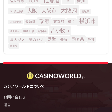
カジノワールドについて
お問い合わせ
運営