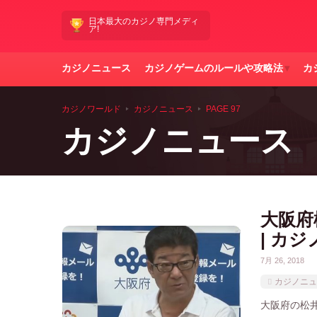
日本最大のカジノ専門メディ
ア!
カジノニュース
カジノゲームのルールや攻略法
カ
カジノワールド
カジノニュース
PAGE 97
カジノニュース
大阪府
| カ
7月 26, 2018
カジノニュ
大阪府の松井