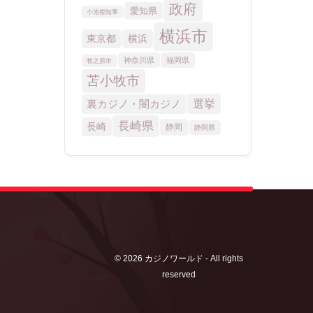
カード
ギャラク
シーザー
ハードロ
ポーカ
メルコ
ラスベガ
人気
北九州市
和歌山
© 2026 カジノワールド - All rights
reserved
大阪