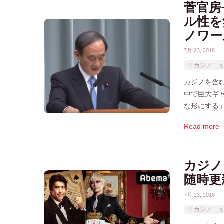
菅官房
ル性を
ノワー
7月 23, 2018
カジノニュ
カジノを含
中で巨大ギ
な形にする
Read more
カジノ
随時更
7月 23, 2018
カジノニュ