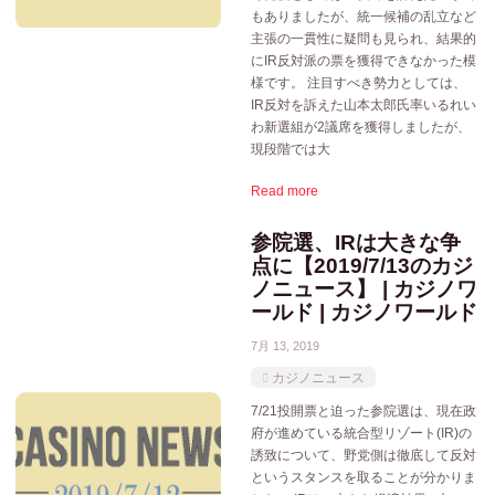
もありましたが、統一候補の乱立など
主張の一貫性に疑問も見られ、結果的
にIR反対派の票を獲得できなかった模
様です。 注目すべき勢力としては、
IR反対を訴えた山本太郎氏率いるれい
わ新選組が2議席を獲得しましたが、
現段階では大
Read more
参院選、IRは大きな争
点に【2019/7/13のカジ
ノニュース】 | カジノワ
ールド | カジノワールド
7月 13, 2019
カジノニュース
7/21投開票と迫った参院選は、現在政
府が進めている統合型リゾート(IR)の
誘致について、野党側は徹底して反対
というスタンスを取ることが分かりま