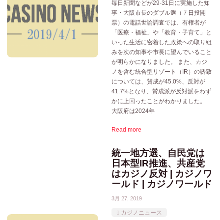
毎日新聞などが29-31日に実施した知
事・大阪市長のダブル選（７日投開
票）の電話世論調査では、有権者が
「医療・福祉」や「教育・子育て」と
いった生活に密着した政策への取り組
みを次の知事や市長に望んでいること
が明らかになりました。 また、カジ
ノを含む統合型リゾート（IR）の誘致
については、賛成が45.0%、反対が
41.7%となり、賛成派が反対派をわず
かに上回ったことがわかりました。
大阪府は2024年
Read more
統一地方選、自民党は
日本型IR推進、共産党
はカジノ反対 | カジノワ
ールド | カジノワールド
3月 27, 2019
カジノニュース