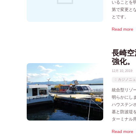
いることを明
第で変更と
とです。
Read more
長崎空
強化。
12月 10, 2019
カジノニュ
統合型リゾー
明らかにし
ハウステン
基と防波堤
ターミナル
Read more