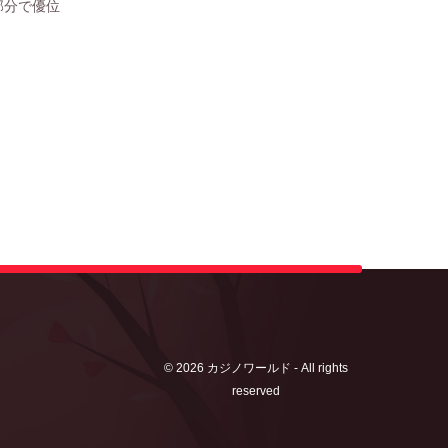
部分で優位
小池都知事
東京都
牧之原市
苫小
裏カジ
長崎
© 2026 カジノワールド - All rights
reserved