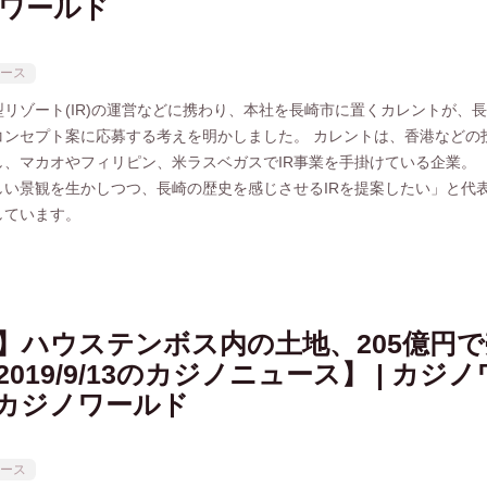
ワールド
ース
リゾート(IR)の運営などに携わり、本社を長崎市に置くカレントが、
のコンセプト案に応募する考えを明かしました。 カレントは、香港などの
し、マカオやフィリピン、米ラスベガスでIR事業を手掛けている企業。 
しい景観を生かしつつ、長崎の歴史を感じさせるIRを提案したい」と代
しています。
】ハウステンボス内の土地、205億円で
019/9/13のカジノニュース】 | カジ
| カジノワールド
ース