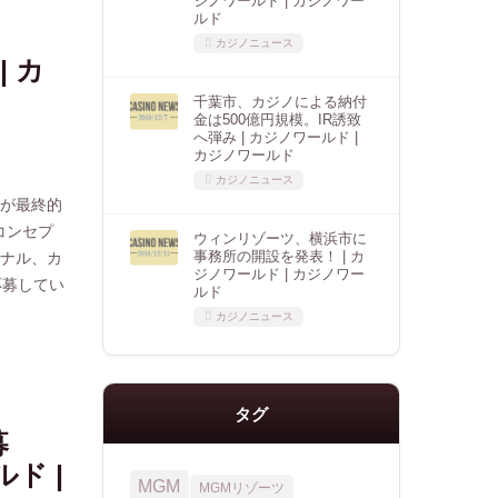
ジノワールド | カジノワー
ルド
カジノニュース
 カ
千葉市、カジノによる納付
金は500億円規模。IR誘致
へ弾み | カジノワールド |
カジノワールド
カジノニュース
者が最終的
コンセプ
ウィンリゾーツ、横浜市に
事務所の開設を発表！ | カ
ョナル、カ
ジノワールド | カジノワー
応募してい
ルド
カジノニュース
タグ
募
ルド |