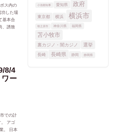
カード
ンボス内の
成功した場
ギャラク
て基本合
シーザー
尚、誘致
ハードロ
ポーカ
メルコ
8/4
ラスベガ
ノワー
人気
北九州市
和歌山
保市での計
。 アゴ
大阪
業。 日本