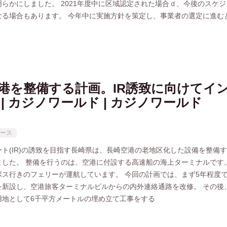
らかにしました。 2021年度中に区域認定された場合ｄ、今後のスケ
なる場合もあります。 今年中に実施方針を策定し、事業者の選定に進む
港を整備する計画。IR誘致に向けてイ
 | カジノワールド | カジノワールド
ース
ト(IR)の誘致を目指す長崎県は、長崎空港の老地区化した設備を整備
ました。 整備を行うのは、空港に付設する高速船の海上ターミナルです
ボス行きのフェリーが運航しています。 今回の計画では、まず5年程度で
を新設し、空港旅客ターミナルビルからの内外連絡通路を改修。 その後
用地として6千平方メートルの埋め立て工事をする