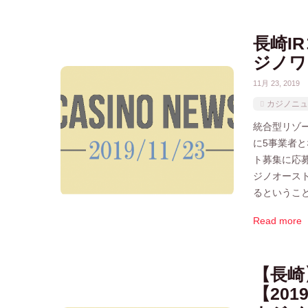
長崎I
ジノワ
11月 23, 2019
カジノニュ
統合型リゾー
に5事業者
ト募集に応募
ジノオース
るということ
Read more
【長崎
【201