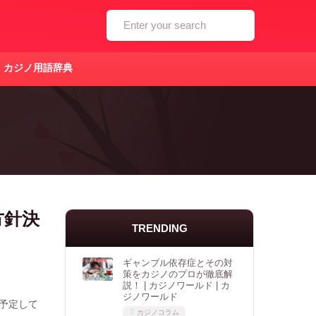
Search
カジノ用語辞典
方針決
TRENDING
ド
ギャンブル依存症とその対
策をカジノのプロが徹底解
説！ | カジノワールド | カ
ジノワールド
を予定して
カジノコラム