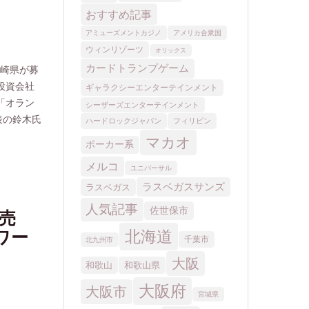
長崎県が募
投資会社
「オラン
表の鈴木氏
売
MGM
ノワー
おすす
アミューズ
ウィンリ