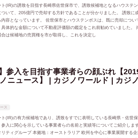
ト(IR)の誘致を目指す長崎県佐世保市で、誘致候補地となるハウステ
について、205億円で売却する方針であることが分かりました。 誘致に
る内容となっています。 佐世保市とハウステンボスは、既に売却につい
、具体的な金額について不動産評価額の鑑定をこれ前勧めていました。 
場合は候補地の売買権を市が取得し、これを決定し
】参入を目指す事業者らの顔ぶれ【2019/
ノニュース】 | カジノワールド | カジ
ース
ト(IR)の有力候補地であり、誘致をすでに表明している長崎県・佐世
、参入に関心を示している事業者らの名前と実績等についてご紹介します
タリティグループ 本拠地：オーストラリア 欧州を中心に事業展開する企