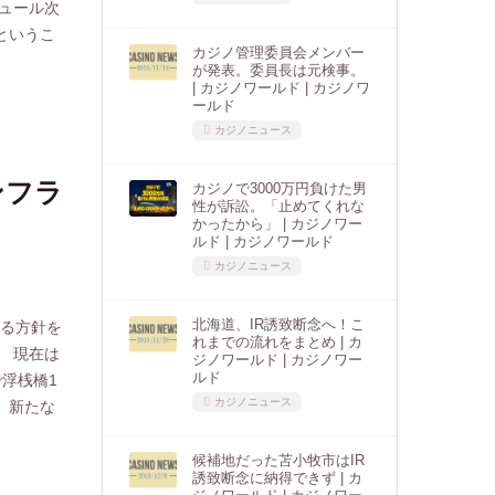
ジュール次
というこ
カジノ管理委員会メンバー
が発表。委員長は元検事。
| カジノワールド | カジノワ
ールド
カジノニュース
ンフラ
カジノで3000万円負けた男
性が訴訟。「止めてくれな
かったから」 | カジノワー
ルド | カジノワールド
カジノニュース
北海道、IR誘致断念へ！こ
する方針を
れまでの流れをまとめ | カ
。 現在は
ジノワールド | カジノワー
ルド
浮桟橋1
カジノニュース
、新たな
候補地だった苫小牧市はIR
誘致断念に納得できず | カ