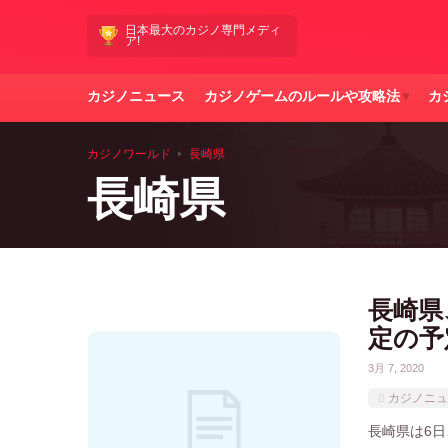
日本最大のカジノ専門メディ
ア!
カジノニュース
カジノゲームのルールや攻略法
カ
カジノワールド
長崎県
長崎県
長崎県
定の予
3月 7, 2020
カジノニュ
長崎県は6日