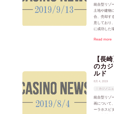
統合型リゾー
土地や建物
合、売却す
意しており
に成功した
Read more
【長崎
のカジ
ルド
8月 4, 2019
カジノニュ
統合型リゾー
画について
ーラホスピ