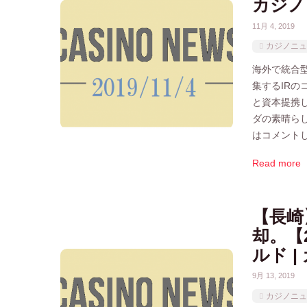
カジノ
11月 4, 2019
カジノニュ
海外で統合型
集するIR
と資本提携
ダの素晴ら
はコメント
Read more
【長崎
却。【2
ルド 
9月 13, 2019
カジノニュ