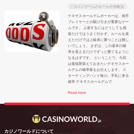
カジノゲームのルールや攻略法
大阪府
大阪
大阪市
和歌山県
宮城県
テキサスホールデムポーカーは、相手
プレイヤーとの駆け引きが重要なゲー
横
政府
東京都
横浜
愛知県
ムです。 上達するにはどうしても感
小池都知事
覚だけではうまく行かず、ルールを覚
えただけでは上級者に勝つことは難し
苫小牧市
神奈川県
福岡県
牧之原市
いでしょう。 まずは、この基本の確
率を覚えるだけでずっと勝てるように
長崎県
裏カジノ・闇カジノ
選挙
長崎
なるはずです。 ということで、今回
は最低限覚えておきたいテキサスホー
静岡県
ルデムの確率集をお伝えします。 ス
ターティングハンド毎の、手札に来る
確率 テキサスホールデムで
Read more
カジノワールドについて