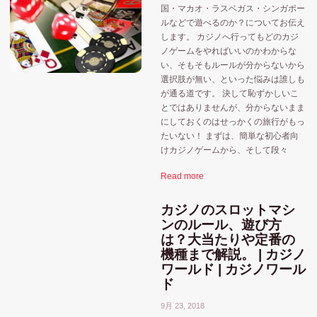
国・マカオ・ラスベガス・シンガポー
ルなどで遊べるのか？についてお伝え
します。 カジノへ行ってもどのカジ
ノゲームをやればいいのかわからな
い、そもそもルールが分からないから
選択肢が無い、といった悩みは誰しも
が通る道です。 決して恥ずかしいこ
とではありませんが、分からないまま
にしておくのはせっかくの旅行がもっ
たいない！ まずは、簡単な初心者向
けカジノゲームから、そして段々
Read more
カジノのスロットマシ
ンのルール、遊び方
は？大当たりや定番の
機種まで解説。 | カジノ
ワールド | カジノワール
ド
9月 23, 2018