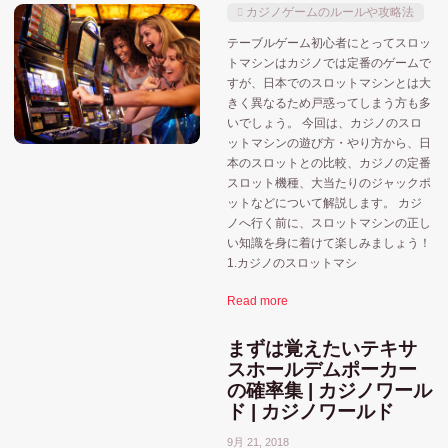
カジノゲームのルールや攻略法
テーブルゲーム初心者にとってスロッ
トマシンはカジノでは定番のゲームで
すが、日本でのスロットマシンとは大
きく異なるため戸惑ってしまう方も多
いでしょう。 今回は、カジノのスロ
ットマシンの遊び方・やり方から、日
本のスロットとの比較、カジノの定番
スロット機種、大当たりのジャックポ
おすすめ記事
MGM
MGMリゾーツ
ットなどについて解説します。 カジ
ノへ行く前に、スロットマシンの正し
ウィンリゾーツ
アミューズメントカジノ
アメリカ合衆国
い知識を身に着けて楽しみましょう！
1.カジノのスロットマシ
カードトランプゲーム
ギャラクシーエンターテイ
Read more
シーザーズエンターテインメント
ハードロックジャパン
マカオ
メルコ
ポーカー系
まずは覚えたいテキサ
ユニバーサル
スホールデムポーカー
人気記事
ラスベガスサンズ
ラスベガス
の確率集 | カジノワール
ド | カジノワールド
北海道
佐世保市
和歌山
千葉市
北九州市
9月 21, 2018