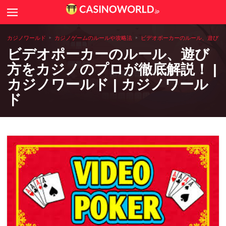
Search
カジノニュース
カジノワールド
カジノゲームのルールや攻略法
ビデオポーカーのルール、遊び方を
ビデオポーカーのルール、遊び
カジノゲームのルールや攻略法
方をカジノのプロが徹底解説！ |
カジノワールド | カジノワール
カジノコラム
ド
世界のカジノ情報
全国アミューズメントカジノ一覧
カジノ用語辞典