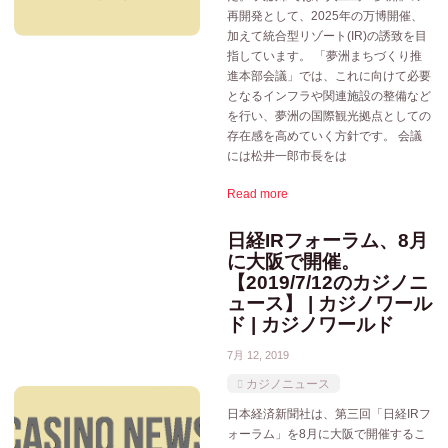
再開発として、2025年の万博開催、
加えて統合型リゾート(IR)の誘致を目
指しています。 「夢洲まちづくり推
進本部会議」では、これに向けて必要
となるインフラや関連施設の整備など
を行い、夢洲の国際観光拠点としての
存在感を高めていく方針です。 会議
には松井一郎市長をは
Read more
日経IRフォーラム、8月
に大阪で開催。
【2019/7/12のカジノニ
ュース】 | カジノワール
ド | カジノワールド
7月 12, 2019
カジノニュース
日本経済新聞社は、第三回「日経IRフ
ォーラム」を8月に大阪で開催するこ