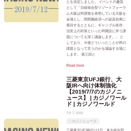
とを決定しました。 イベントの趣旨
として「日経統合型リゾートフォーラ
ム大阪はIR誘致を表明している大阪を
会場とし、関西圏経済への波及効果に
着目するとともに、ギャンブル依存、
治安上の対策といったIR開設に伴う課
題についても深く議論します。」 と
しており、今後どういったことがIRの
課題となって言うのかを議論する場に
します。 第三回と
Read more
三菱東京UFJ銀行、大
阪IRへ向け体制強化
【2019/7/7のカジノニ
ュース】 | カジノワール
ド | カジノワールド
7月 7, 2019
カジノニュース
三菱東京UFJ銀行は1日、来る統合型