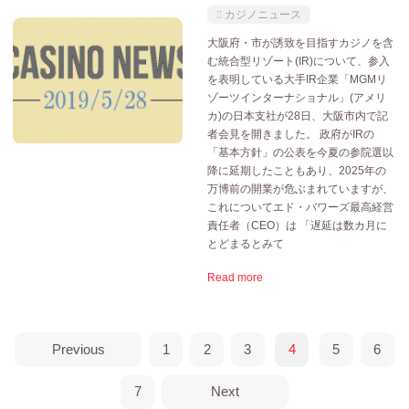
カジノニュース
大阪府・市が誘致を目指すカジノを含
む統合型リゾート(IR)について、参入
を表明している大手IR企業「MGMリ
ゾーツインターナショナル」(アメリ
カ)の日本支社が28日、大阪市内で記
者会見を開きました。 政府がIRの
「基本方針」の公表を今夏の参院選以
降に延期したこともあり、2025年の
万博前の開業が危ぶまれていますが、
これについてエド・バワーズ最高経営
責任者（CEO）は 「遅延は数カ月に
とどまるとみて
Read more
Previous
1
2
3
4
5
6
7
Next