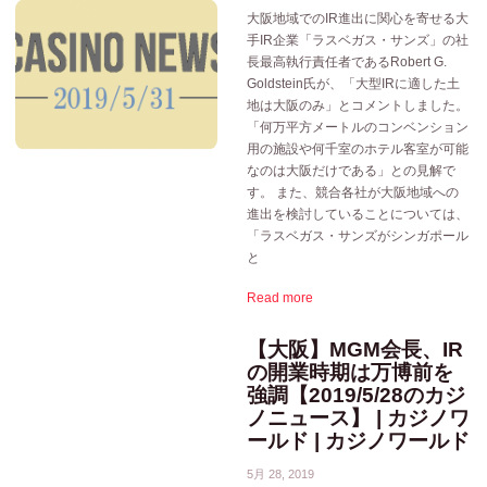
大阪地域でのIR進出に関心を寄せる大
手IR企業「ラスベガス・サンズ」の社
長最高執行責任者であるRobert G.
Goldstein氏が、「大型IRに適した土
地は大阪のみ」とコメントしました。
「何万平方メートルのコンベンション
用の施設や何千室のホテル客室が可能
なのは大阪だけである」との見解で
す。 また、競合各社が大阪地域への
進出を検討していることについては、
「ラスベガス・サンズがシンガポール
と
Read more
【大阪】MGM会長、IR
の開業時期は万博前を
強調【2019/5/28のカジ
ノニュース】 | カジノワ
ールド | カジノワールド
5月 28, 2019