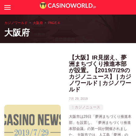
Search
カジノニュース
カジノワールド
大阪府
PAGE 4
大阪府
カジノゲームのルールや攻略法
カジノコラム
【大阪】IR見据え、夢
洲まちづくり推進本部
世界のカジノ情報
が設置。【2019/7/29の
カジノニュース】 | カジ
全国アミューズメントカジノ一覧
ノワールド | カジノワー
ルド
カジノ用語辞典
7月 29, 2019
カジノニュース
大阪市は29日「夢洲まちづくり推進本
部」を設置し、「夢洲まちづくり推進
本部会議」の第一回が開催されまし
た。 大阪市では、人工島「夢洲」の