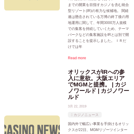
までの開業を目指すカジノを含む統合
型リゾート(IR)の有力な候補地。 関経
連は懸念されている万博の終了後の用
地運用に関して、年間3000万人規模
での集客を持続していくため、テーマ
パークなどの集客施設をIRとは別で開
設することを提示しました。 ＩＲだ
けでは年
Read more
オリックスがIRへの参
入に意欲。大阪エリア
でMGMと提携。 | カジ
ノワールド | カジノワー
ルド
3月 22, 2019
カジノニュース
国内外で幅広い事業を手掛けるオリッ
クスが22日、MGMリゾーツインター