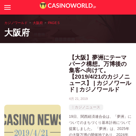
Search
カジノニュース
カジノワールド
大阪府
PAGE 5
大阪府
カジノゲームのルールや攻略法
カジノコラム
【大阪】夢洲にテーマ
パーク構想。万博後の
世界のカジノ情報
集客へ向けて。
【2019/4/21のカジノニ
全国アミューズメントカジノ一覧
ュース】 | カジノワール
ド | カジノワールド
カジノ用語辞典
4月 21, 2019
カジノニュース
19日、関西経済連合会は、「夢洲」に
ついてのまちづくり基本計画について
提案しました。 「夢洲」は、2025年
の大阪万博の開催地であり、2024年