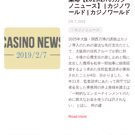
ノニュース】 | カジノワ
ールド | カジノワールド
2月 7, 2019
カジノニュース
2025年大阪・関西万博の誘致はカジ
ノ導入のための違法な先行支出だとし
て、大阪府の住民グループが府に対
し、今後の公費支出の差し止めと既に
支出した費用を松井一郎知事に損害賠
償するよう求めた住民監査請求が棄却
されたことが4日、分かりました。 今
年11月、監査請求にあたって府庁で記
者会見した事務局の井上善雄弁護士は
「一時的なエンターテインメントのた
めに膨大なお金を使うのは許されな
い」 と話し、IRの建
Read more