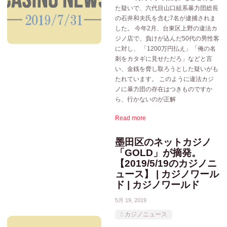
た疑いで、六代目山口組系暴力団総長
の石井和夫氏を含む7名が逮捕されま
した。 今年2月、台東区上野の違法カ
ジノ店で、負けが込んだ50代の男性客
に対し、 「1200万円払え」「俺の名
刺をカタギに見せただろ」などと言
い、金銭を脅し取ろうとした疑いがも
たれています。 このように違法カジ
ノに暴力団の存在はつきものですか
ら、行かないのが正解
Read more
墨田区のネットカジノ
「GOLD」が摘発。
【2019/5/19のカジノニ
ュース】 | カジノワール
ド | カジノワールド
5月 19, 2019
カジノニュース