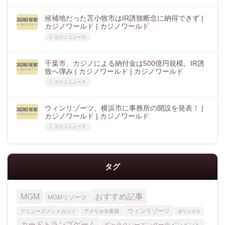
候補地だった苫小牧市はIR誘致断念に納得できず |
カジノワールド | カジノワールド
カジノニュース
千葉市、カジノによる納付金は500億円規模。IR誘
致へ弾み | カジノワールド | カジノワールド
カジノニュース
ウィンリゾーツ、横浜市に事務所の開設を発表！ |
カジノワールド | カジノワールド
カジノニュース
タグ