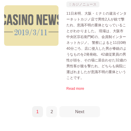
カジノニュース
11日未明、大阪・ミナミの違法インタ
ーネットカジノ店で男性2人が銃で撃
たれ、意識不明の重体となっているこ
とがわかりました。 現場は、大阪市
中央区宗右衛門町の、会員制インター
ネットカジノ。 警察によると11日0時
40分ごろ、店に侵入した男が拳銃のよ
うなものを2発発砲。 42歳従業員の男
性が頭を、その場に居合わせた32歳の
男性客が腹を撃たれ、どちらも病院に
運ばれましたが意識不明の重体という
ことです。
Read more
1
2
Next